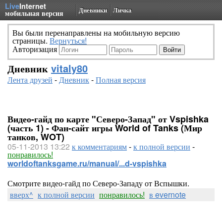
Live
Internet
Дневники
Личка
мобильная версия
Вы были перенаправлены на мобильную версию
страницы.
Вернуться!
Авторизация
Дневник
vitaly80
Лента друзей
-
Дневник
-
Полная версия
Видео-гайд по карте "Северо-Запад" от Vspishka
(часть 1) - Фан-сайт игры World of Tanks (Мир
танков, WOT)
05-11-2013 13:22
к комментариям
-
к полной версии
-
понравилось!
worldoftanksgame.ru/manual/...d-vspishka
Смотрите видео-гайд по Северо-Западу от Вспышки.
вверх^
к полной версии
понравилось!
в evernote