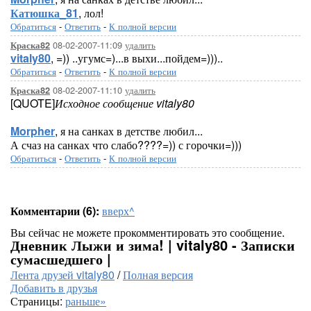
Катюшка_81
, лол!
Обратиться
-
Ответить
-
К полной версии
08-02-2007-11:09
удалить
Краска82
vitaly80
, =)) ..угумс=)...в выхи...пойдем=)))..
Обратиться
-
Ответить
-
К полной версии
08-02-2007-11:10
удалить
Краска82
[QUOTE]
Исходное сообщение vitaly80
Morpher
, я на санках в детстве любил...
А счаз на санках что слабо????=)) с горочки=)))
Обратиться
-
Ответить
-
К полной версии
Комментарии (6):
вверх^
Вы сейчас не можете прокомментировать это сообщение.
Дневник Лыжи и зима! | vitaly80 - Записки
сумасшедшего |
Лента друзей vitaly80
/
Полная версия
Добавить в друзья
Страницы:
раньше»