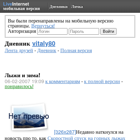
Live
Internet
Дневники
Личка
мобильная версия
Вы были перенаправлены на мобильную версию
страницы.
Вернуться!
Авторизация
Дневник
vitaly80
Лента друзей
-
Дневник
-
Полная версия
Лыжи и зима!
06-02-2007 19:09
к комментариям
-
к полной версии
-
понравилось!
[326x287]
Недавно наткнулся на
новость про то, как
Скоростной спуск на горных лыжах