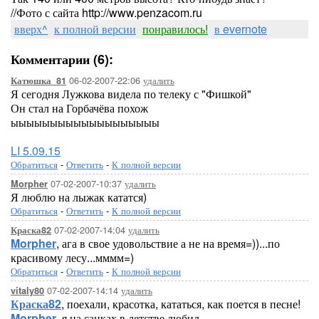
//Фото с сайта http://www.penzacom.ru
вверх^
к полной версии
понравилось!
в evernote
Комментарии (6):
06-02-2007-22:06
удалить
Катюшка_81
Я сегодня Лужкова видела по телеку с "Фишкой"
Он стал на Горбачёва похож
ыыыыыыыыыыыыыыыыыыы
LI 5.09.15
Обратиться
-
Ответить
-
К полной версии
07-02-2007-10:37
удалить
Morpher
Я люблю на лыжак кататся)
Обратиться
-
Ответить
-
К полной версии
07-02-2007-14:04
удалить
Краска82
Morpher
, ага в свое удовольствие а не на время=))...по
красивому лесу...мммм=)
Обратиться
-
Ответить
-
К полной версии
07-02-2007-14:14
удалить
vitaly80
Краска82
, поехали, красотка, кататься, как поется в песне!
Morpher
, я на санках в детстве любил...