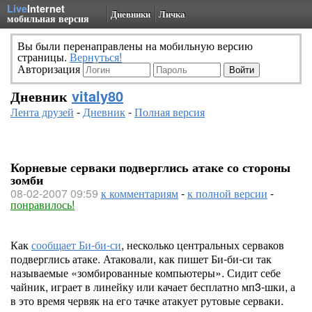
Live
Internet
Дневники
Личка
мобильная версия
Вы были перенаправлены на мобильную версию
страницы.
Вернуться!
Авторизация
Дневник
vitaly80
Лента друзей
-
Дневник
-
Полная версия
Корневые серваки подверглись атаке со стороны
зомби
08-02-2007 09:59
к комментариям
-
к полной версии
-
понравилось!
Как
сообщает Би-би-си
, несколько центральных серваков
подверглись атаке. Атаковали, как пишет Би-би-си так
называемые «зомбированные компьютеры». Сидит себе
чайник, играет в линейку или качает бесплатно мп3-шки, а
в это время червяк на его тачке атакует рутовые серваки.