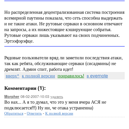
Но распределенная децентрализованная система построения
всемирной паутины показала, что сеть способна выдержать
и не такие атаки. Не рутовые серваки в основном отвечают
на запросы, а их нижестоящие кэширующие собратья.
Рутовые серваки лишь указывают на своих подчиненных.
Эртээфэрэфце.
Рядовые пользователи вряд ли заметили последствия атаки,
так как ребята, обслуживающие серваки (сисадмины) не
дремлят. Админ спит, работа идет!
вверх^
к полной версии
понравилось!
в evernote
Комментарии (1):
08-02-2007-10:03
удалить
Morpher
Во нах... А я то думал, что это у меня вчера АСЯ не
подклюсается!!!) Ну ни, че отака устраненна)
Обратиться
-
Ответить
-
К полной версии