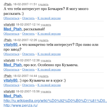
18-02-2007-11:51
удалить
-Ptah-
А что тебя интересует про Бочкарев? Я могу много
рассказать :)
Обратиться
-
Ответить
-
К полной версии
18-02-2007-12:14
удалить
vitaly80
Mad_Ptah
, рассказывай!
Обратиться
-
Ответить
-
К полной версии
18-02-2007-12:26
удалить
-Ptah-
vitaly80
, а что конкретно тебя интересует? Про пиво или
про завод?
Обратиться
-
Ответить
-
К полной версии
18-02-2007-12:38
удалить
vitaly80
Mad_Ptah
, про все. Особенно про Кузьмича.
Обратиться
-
Ответить
-
К полной версии
18-02-2007-14:44
удалить
-Ptah-
vitaly80
, :) про Кузьмича не в курсе :)
Обратиться
-
Ответить
-
К полной версии
18-02-2007-15:56
удалить
vitaly80
Mad_Ptah
,
http://ru.wikipedia.org/wiki/%D0%92%D0%B0%D1%8
http://www.penza.ru/