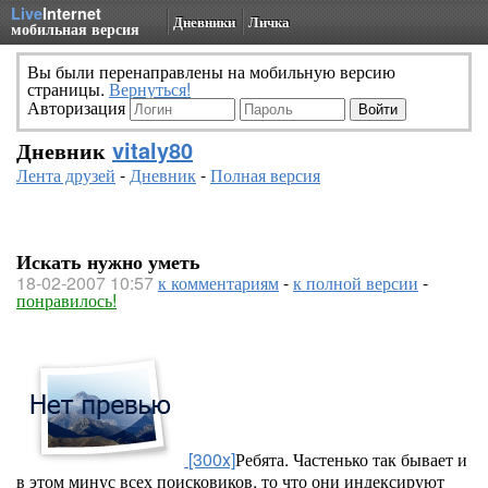
Live
Internet
Дневники
Личка
мобильная версия
Вы были перенаправлены на мобильную версию
страницы.
Вернуться!
Авторизация
Дневник
vitaly80
Лента друзей
-
Дневник
-
Полная версия
Искать нужно уметь
18-02-2007 10:57
к комментариям
-
к полной версии
-
понравилось!
[300x]
Ребята. Частенько так бывает и
в этом минус всех поисковиков, то что они индексируют