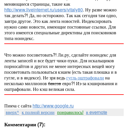
меняющиеся страницы, такие как
http://www.liveinternet.ru/users/vitaly80
. Ну разве можно
так делать?! Да, но осторожно. Так как сегодня там одно,
завтра другое. Это как лента новостей. Индексировать
нужно сами новости, имеющие постоянные ссылки. Для
этого имеются специальные директивы для поисковиков
типа ноиндекс.
Что можно посоветовать?! Ли.ру, сделайте ноиндекс для
ленты записей и все будет чики-пуки. Для искальщиков
порносайтов и других не менее интересных вещей могу
посоветовать пользоваться кэшем (есть такая плюшка и в
гугле, и в яндексе). Не зря ведь
гугль оштрафовали
на
несколько миллионов
баксов
евро?! Из-за кэширования и
оштрафовали. Но кэш великая сила.
Пикча с сайта
http://www.google.ru
вверх^
к полной версии
понравилось!
в evernote
Комментарии (7):