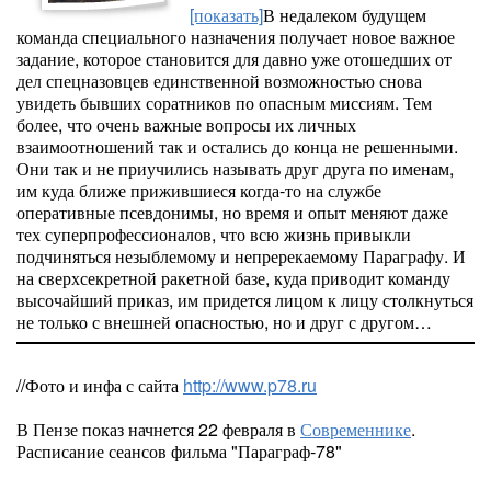
[показать]
В недалеком будущем
команда специального назначения получает новое важное
задание, которое становится для давно уже отошедших от
дел спецназовцев единственной возможностью снова
увидеть бывших соратников по опасным миссиям. Тем
более, что очень важные вопросы их личных
взаимоотношений так и остались до конца не решенными.
Они так и не приучились называть друг друга по именам,
им куда ближе прижившиеся когда-то на службе
оперативные псевдонимы, но время и опыт меняют даже
тех суперпрофессионалов, что всю жизнь привыкли
подчиняться незыблемому и непререкаемому Параграфу. И
на сверхсекретной ракетной базе, куда приводит команду
высочайший приказ, им придется лицом к лицу столкнуться
не только с внешней опасностью, но и друг с другом…
//Фото и инфа с сайта
http://www.p78.ru
В Пензе показ начнется 22 февраля в
Современнике
.
Расписание сеансов фильма "Параграф-78"