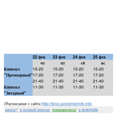
22 фев
23 фев
24 фев
25 фев
чт
пт
сб
вс
Кинозал
15-20
15-20
15-20
15-20
"Премьерный"
17-20
17-20
17-20
17-20
21-40
21-40
21-40
21-40
Кинозал
11-30
11-30
11-30
11-30
"Звездный"
//Расписание с сайта
http://kino.sovremennik.info
вверх^
к полной версии
понравилось!
в evernote