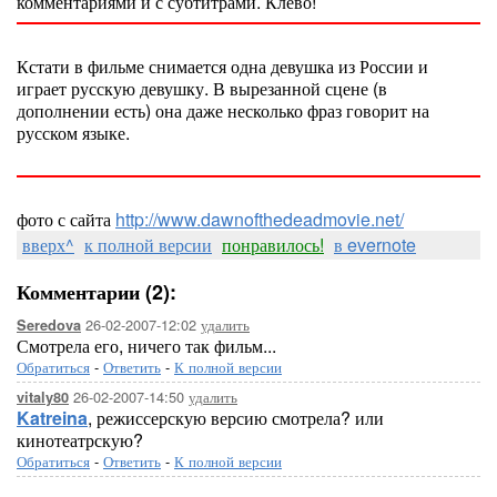
комментариями и с субтитрами. Клево!
Кстати в фильме снимается одна девушка из России и
играет русскую девушку. В вырезанной сцене (в
дополнении есть) она даже несколько фраз говорит на
русском языке.
фото с сайта
http://www.dawnofthedeadmovie.net/
вверх^
к полной версии
понравилось!
в evernote
Комментарии (2):
26-02-2007-12:02
удалить
Seredova
Смотрела его, ничего так фильм...
Обратиться
-
Ответить
-
К полной версии
26-02-2007-14:50
удалить
vitaly80
Katreina
, режиссерскую версию смотрела? или
кинотеатрскую?
Обратиться
-
Ответить
-
К полной версии