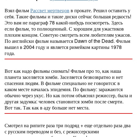
Взял фильм
Рассвет мертвецов
в прокате. Решил оставить у
себя. Такие фильмы и такие диски сейчас большая редкость!
Это вам не параграф 78 какой-нибудь посмотреть. Здесь
если фильм, то полноценный. С хорошим для ужастиков
плохим концом. Советую смотреть всем любителям ужасов.
По английски фильм называется Dawn of the Dead. Фильм
вышел в 2004 году и является римейком картины 1978
года.
Вот как надо фильмы снимать! Фильм про то, как наша
планета заселяется зомби. Заселяется безвозвратно и нет
спасения людям. В фильме специально не говорится: в
каком месте началась эпидемия. По фильму: заражаются
обычно через укус. Но как потом объяснял режиссер, была и
другая задумка: человек становится зомби после смерти.
Вот так. Так как в аду больше нет места.
Смотрел на рипите раза три подряд + еще отдельно раза два
с русским переводом и без, с режиссерскими