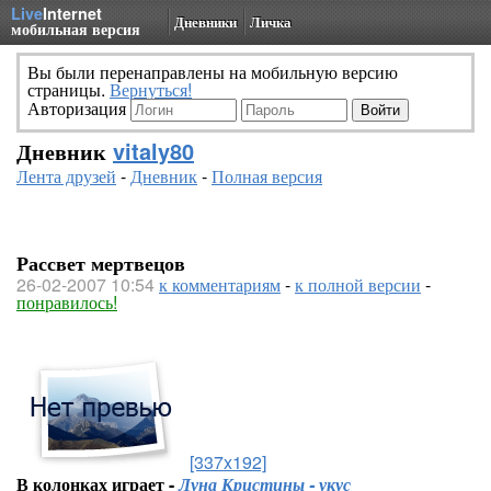
Live
Internet
Дневники
Личка
мобильная версия
Вы были перенаправлены на мобильную версию
страницы.
Вернуться!
Авторизация
Дневник
vitaly80
Лента друзей
-
Дневник
-
Полная версия
Рассвет мертвецов
26-02-2007 10:54
к комментариям
-
к полной версии
-
понравилось!
[337x192]
В колонках играет -
Луна Кристины - укус