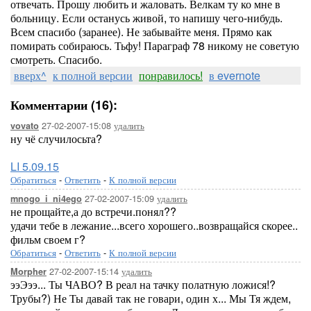
отвечать. Прошу любить и жаловать. Велкам ту ко мне в
больницу. Если останусь живой, то напишу чего-нибудь.
Всем спасибо (заранее). Не забывайте меня. Прямо как
помирать собираюсь. Тьфу! Параграф 78 никому не советую
смотреть. Спасибо.
вверх^
к полной версии
понравилось!
в evernote
Комментарии (16):
27-02-2007-15:08
удалить
vovato
ну чё случилосьта?
LI 5.09.15
Обратиться
-
Ответить
-
К полной версии
27-02-2007-15:09
удалить
mnogo_i_ni4ego
не прощайте,а до встречи.понял??
удачи тебе в лежание...всего хорошего..возвращайся скорее..
фильм своем г?
Обратиться
-
Ответить
-
К полной версии
27-02-2007-15:14
удалить
Morpher
ээЭээ... Ты ЧАВО? В реал на тачку полатную ложися!?
Трубы?) Не Ты давай так не говари, один х... Мы Тя ждем,