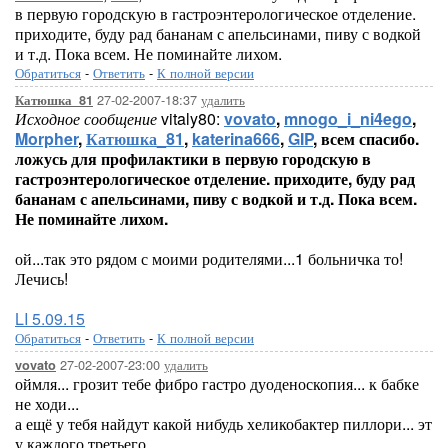
в первую городскую в гастроэнтерологическое отделение.
приходите, буду рад бананам с апельсинами, пиву с водкой
и т.д. Пока всем. Не поминайте лихом.
Обратиться
-
Ответить
-
К полной версии
27-02-2007-18:37
удалить
Катюшка_81
Исходное сообщение
vitaly80:
vovato
,
mnogo_i_ni4ego
,
Morpher
,
Катюшка_81
,
katerina666
,
GIP
, всем спасибо.
ложусь для профилактики в первую городскую в
гастроэнтерологическое отделение. приходите, буду рад
бананам с апельсинами, пиву с водкой и т.д. Пока всем.
Не поминайте лихом.
ой...так это рядом с моими родителями...1 больничка то!
Лечись!
LI 5.09.15
Обратиться
-
Ответить
-
К полной версии
27-02-2007-23:00
удалить
vovato
оймля... грозит тебе фибро гастро дуоденоскопия... к бабке
не ходи...
а ещё у тебя найдут какой нибудь хеликобактер пиллори... эт
у каждого третьего...