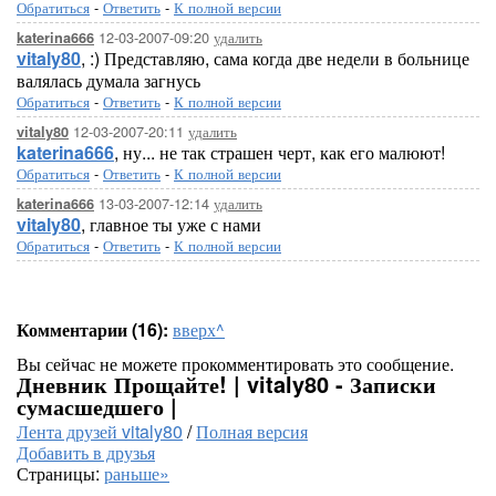
Обратиться
-
Ответить
-
К полной версии
12-03-2007-09:20
удалить
katerina666
vitaly80
, :) Представляю, сама когда две недели в больнице
валялась думала загнусь
Обратиться
-
Ответить
-
К полной версии
12-03-2007-20:11
удалить
vitaly80
katerina666
, ну... не так страшен черт, как его малюют!
Обратиться
-
Ответить
-
К полной версии
13-03-2007-12:14
удалить
katerina666
vitaly80
, главное ты уже с нами
Обратиться
-
Ответить
-
К полной версии
Комментарии (16):
вверх^
Вы сейчас не можете прокомментировать это сообщение.
Дневник Прощайте! | vitaly80 - Записки
сумасшедшего |
Лента друзей vitaly80
/
Полная версия
Добавить в друзья
Страницы:
раньше»