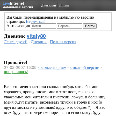
Live
Internet
Дневники
Личка
мобильная версия
Вы были перенаправлены на мобильную версию
страницы.
Вернуться!
Авторизация
Дневник
vitaly80
Лента друзей
-
Дневник
-
Полная версия
Прощайте!
27-02-2007 15:05
к комментариям
-
к полной версии
-
понравилось!
Все, кто меня знает или сколько нибудь хотел бы мне
хорошего, прошу писать мне в этот пост, так как я,
уважаемые мои читатели и писатели, ложусь в больницу.
Меня будут пытать, засовывать трубки в горло и нос (о
других местах не упоминаю: вдруг кто обедает?)... Я вас
всех буду читать через жопорез-вап и если смогу, буду