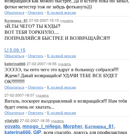
возвращайся как можно быстрее, Да и кстати пока ни забыл,
фотки метестер тож не забудь фоткануть)))
Обратиться
-
Ответить
-
К полной версии
27-02-2007-15:15
удалить
Катюшка_81
эЙ,ТЫ ЧЕГО? ТЫ КУДЫ?
ВОТ ТЕБЯ ТОРКНУЛО....
ПОПРАВЛЯЙСЯ БЫСТРЕЕ И ВОЗВРАЩАЙСЯ!!!
LI 5.09.15
Обратиться
-
Ответить
-
К полной версии
27-02-2007-16:55
удалить
katerina666
ЭЭЭЭЭ, ты енто чего это вдруг в больницу собрался!!!!
Ждемс! Давай возвращайся! УДАЧИ ТЕБЕ ВСЕ БУДЕТ
ОК!!!!!!!!!!!
Обратиться
-
Ответить
-
К полной версии
27-02-2007-18:07
удалить
Виталь, поскорее выздоравливай и возвращайся!!! Нам тебя
будет очень не хватать...
Обратиться
-
Ответить
-
К полной версии
27-02-2007-18:35
удалить
vitaly80
vovato
,
mnogo_i_ni4ego
,
Morpher
,
Катюшка_81
,
katerina666
,
GIP
, всем спасибо. ложусь для профилактики