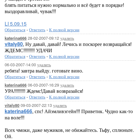
блять питаться нужно нормально и всё будет в порядке!
выздоравливай, чувак!!!
LI 5.09.15
Обратиться
-
Ответить
-
К полной версии
28-02-2007-09:12
удалить
katerina666
vitaly80
, Ну давай, давай! Лечись и поскорее возвращайся!
ЖДЕМС!!!!!!!!! УДАЧИ
Обратиться
-
Ответить
-
К полной версии
06-03-2007-14:00
удалить
ребята! завтра выйду. готовьте вино.
Обратиться
-
Ответить
-
К полной версии
06-03-2007-16:29
удалить
katerina666
УРА!!!!!!!!! Ждемс!Давай возвразайся!
Обратиться
-
Ответить
-
К полной версии
09-03-2007-22:13
удалить
vitaly80
katerina666
, спс! Айэмливэгейн!!! Приветик. Чудно как-то
на воле!!!
Всех чмоки, даже мужиков, не обижайтесь. Тьфу, сплюньте.
Ой.