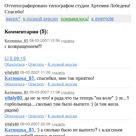
Оттипографировано типографом студии Артемия Лебедева!
Спасибо!
вверх^
к полной версии
понравилось!
в evernote
Комментарии (5):
08-03-2007-13:56
удалить
Катюшка_81
с возвращением!!!
LI 5.09.15
Обратиться
-
Ответить
-
К полной версии
09-03-2007-11:00
удалить
vitaly80
Катюшка_81
, спасибки, мне так приятно!
Обратиться
-
Ответить
-
К полной версии
09-03-2007-11:08
удалить
Катюшка_81
vitaly80
, да не за что! я рада,что ты теперь "на воле" :) эх...1
горбольница....сколько там было выпито :) (я там жила
рядом)
Обратиться
-
Ответить
-
К полной версии
09-03-2007-22:09
удалить
vitaly80
Катюшка_81
, :) а сколько было не выпито? с классным
авиком тебя!!! чмоки-тьмоки!