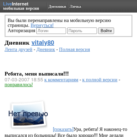
Live
Internet
Дневники
Личка
мобильная версия
Вы были перенаправлены на мобильную версию
страницы.
Вернуться!
Авторизация
Дневник
vitaly80
Лента друзей
-
Дневник
-
Полная версия
Ребята, меня выписали!!!
07-03-2007 18:55
к комментариям
-
к полной версии
-
понравилось!
[показать]
Ура, ребята! Я наконец-то
выписался из больницы! Все было хорошо!!! Мне делали