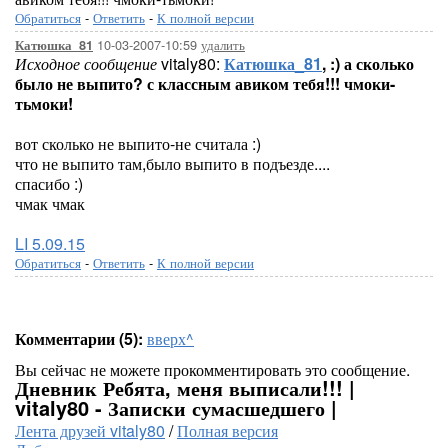
Обратиться
-
Ответить
-
К полной версии
10-03-2007-10:59
удалить
Катюшка_81
Исходное сообщение
vitaly80:
Катюшка_81
, :) а сколько
было не выпито? с классным авиком тебя!!! чмоки-
тьмоки!
вот сколько не выпито-не считала :)
что не выпито там,было выпито в подъезде....
спасибо :)
чмак чмак
LI 5.09.15
Обратиться
-
Ответить
-
К полной версии
Комментарии (5):
вверх^
Вы сейчас не можете прокомментировать это сообщение.
Дневник Ребята, меня выписали!!! |
vitaly80 - Записки сумасшедшего |
Лента друзей vitaly80
/
Полная версия