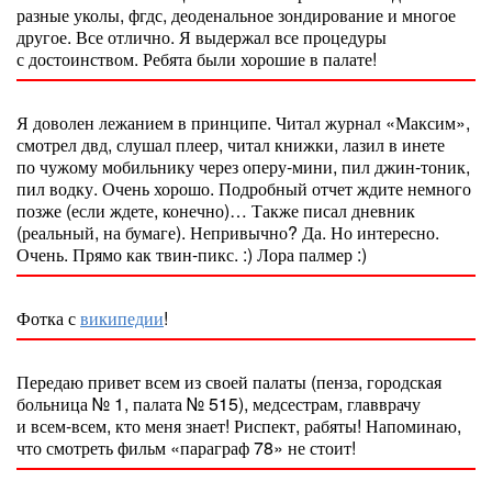
разные уколы, фгдс, деоденальное зондирование и многое
другое. Все отлично. Я выдержал все процедуры
с достоинством. Ребята были хорошие в палате!
Я доволен лежанием в принципе. Читал журнал «Максим»,
смотрел двд, слушал плеер, читал книжки, лазил в инете
по чужому мобильнику через оперу-мини, пил джин-тоник,
пил водку. Очень хорошо. Подробный отчет ждите немного
позже (если ждете, конечно)… Также писал дневник
(реальный, на бумаге). Непривычно? Да. Но интересно.
Очень. Прямо как твин-пикс. :) Лора палмер :)
Фотка с
википедии
!
Передаю привет всем из своей палаты (пенза, городская
больница № 1, палата № 515), медсестрам, главврачу
и всем-всем, кто меня знает! Риспект, рабяты! Напоминаю,
что смотреть фильм «параграф 78» не стоит!