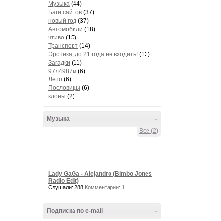
Музыка
(44)
Баги сайтов
(37)
новый год
(37)
Автомобили
(18)
чтиво
(15)
Транспорт
(14)
Эротика, до 21 года не входить!
(13)
Загадки
(11)
97л4987м
(6)
Лето
(6)
Пословицы
(6)
клоны
(2)
Музыка
-
Все (2)
Lady GaGa - Alejandro (Bimbo Jones
Radio Edit)
Слушали: 288
Комментарии: 1
Подписка по e-mail
-