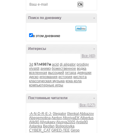
Поиск по дневнику
-
в этом дневнике
Интересы
-
Все (40)
3d
97л4987м
acid
dj aligator
prodigy
vivaldi
анимэ
божественное
водка
вселенная
высоцкий
гитара
девушки
диско
игромания
история
кислота
классическая музыка
кока-кола
компьютерные игры
Постоянные читатели
-
Все (127)
-A-N-D-R-E-J-
0legator
0lenkaI
Abbazov
Abegemotina
Aerton
AfoniyaEK
Albertus
Alik90
Allyukaev
Alusya2005
Arda90
Astanka
Beofan
Boligolovka
CYBER_CAT
GRED-TEE
Girop