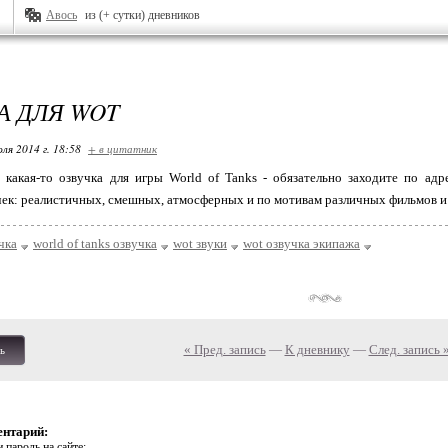
Авось
из (+ сутки) дневников
А ДЛЯ WOT
ля 2014 г. 18:58
+ в цитатник
 какая-то озвучка для игры World of Tanks - обязательно заходите по ад
ек: реалистичных, смешных, атмосферных и по мотивам различных фильмов и 
чка
world of tanks озвучка
wot звуки
wot озвучка экипажа
« Пред. запись
—
К дневнику
—
След. запись 
ь
ентарий:
 пароль на сайте: