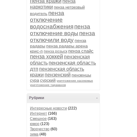
пенза кражи
пенза
наркотики
пенза нетрезвый
пенза
водитель
отключение
водоснабжения
пенза
отключение воды
пенза
отключили воду
пенза
радары
пенза радары арена
пенза спайс
крис-п
пенза розыск
пенза хоккей
пензенская
пензенская область
область
дтп
пензенская область
кражи
пензенский
пензенцы
сура
сурский
уничтожение насекомых
уничтожение тараканов
Рубрики
-
Интересные новости
(222)
Интернет
(166)
Смешное
(163)
юмор
(123)
Творчество
(60)
зима
(48)