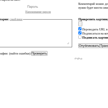
Комментарий можно доб
нужно будет ввести сим
Напоминание пароля
тария:
смайлики
Прикрепить картинк
Переводить URL в
Подписаться на к
Подписать карти
рафии: (найти ошибки)