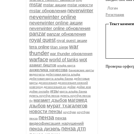
mstar
mstar акции
mstar новости
neverwinter
mstar обновления
Регистрация
neverwinter online
neverwinter online акции
Текст коммен
neverwinter online обновления
panzar
panzar обновления
royal quest
royal quest акции
war
tera online
titan siege
thunder
war thunder обновления
warface
wot
world of tanks
азамат биштов
альфа карта
Проверка орфог
анжелика начесова
банковские карты
видеочаты
дебетовая карта альфа
дебетовая карта альфа банка
дебетовые
карты
дезинсекция
дезинсекция нижний
новгород
дезинсекция нн
дойки
дойки ком
игры
дойки онлайн
карта альфа банка
купить ноутбук пенза
купить ноутбук пенза
магамет дзыбов
магомед
бу
мурат тхагалегов
дзыбов
новости пензы
ноутбуки
ноутбуки
пенза
пенза
пенза
видеофиксация нарушений
пенза дтп
пенза дизель