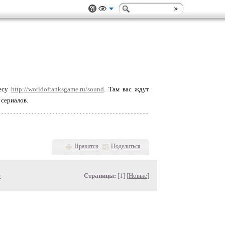
ресу
http://worldoftanksgame.ru/sound
. Там вас ждут
сериалов.
Нравится
Поделиться
»
Страницы:
[1] [
Новые
]