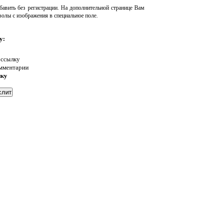
авить без регистрации. На дополнительной странице Вам
волы с изображения в специальное поле.
у:
 ссылку
омментарии
нку