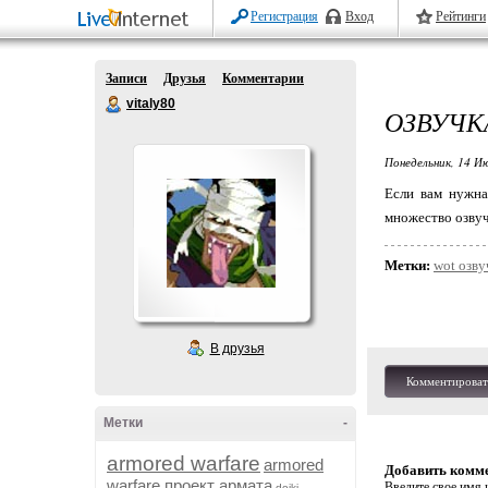
Регистрация
Вход
Рейтинги
Записи
Друзья
Комментарии
vitaly80
ОЗВУЧК
Понедельник, 14 Ию
Если вам нужна
множество озвуч
Метки:
wot озву
В друзья
Комментироват
Метки
-
armored warfare
armored
Добавить комм
warfare проект армата
Введите свое имя и
dojki