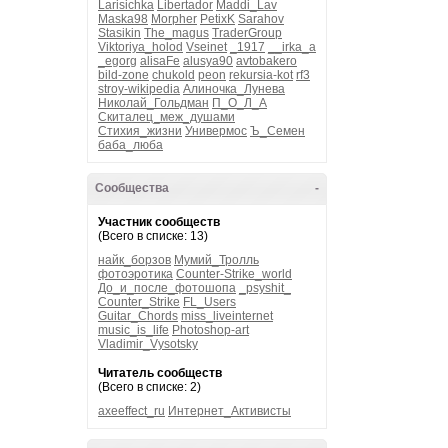
Larisichka
Libertador
Maddi_Lav
Maska98
Morpher
PetixK
Sarahov
Stasikin
The_magus
TraderGroup
Viktoriya_holod
Vseinet
_1917
__irka_a
_egorg
alisaFe
alusya90
avtobakero
bild-zone
chukold
peon
rekursia-kot
rf3
stroy-wikipedia
Алиночка_Лунева
Николай_Гольдман
П_О_Л_А
Скиталец_меж_душами
Стихия_жизни
Универмос
Ъ_Семен
баба_люба
Сообщества
-
Участник сообществ
(Всего в списке: 13)
найк_борзов
Мумий_Тролль
фотоэротика
Counter-Strike_world
До_и_после_фотошопа
_psyshit_
Counter_Strike
FL_Users
Guitar_Chords
miss_liveinternet
music_is_life
Photoshop-art
Vladimir_Vysotsky
Читатель сообществ
(Всего в списке: 2)
axeeffect_ru
Интернет_Активисты