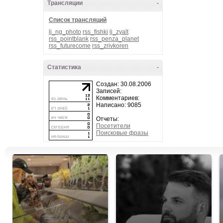
Трансляции
-
Список трансляций
lj_ng_photo
rss_fishki
lj_zyalt
rss_pointblank
rss_penza_planet
rss_futurecome
rss_zrivkoren
Статистика
-
Создан: 30.08.2006
Записей:
Комментариев:
Написано: 9085
Отчеты:
Посетители
Поисковые фразы