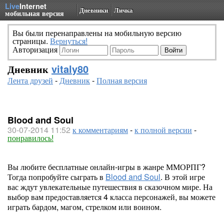
Live
Internet
Дневники
Личка
мобильная версия
Вы были перенаправлены на мобильную версию
страницы.
Вернуться!
Авторизация
Дневник
vitaly80
Лента друзей
-
Дневник
-
Полная версия
Blood and Soul
30-07-2014 11:52
к комментариям
-
к полной версии
-
понравилось!
Вы любите бесплатные онлайн-игры в жанре ММОРПГ?
Тогда попробуйте сыграть в
Blood and Soul
. В этой игре
вас ждут увлекательные путешествия в сказочном мире. На
выбор вам предоставляется 4 класса персонажей, вы можете
играть бардом, магом, стрелком или воином.