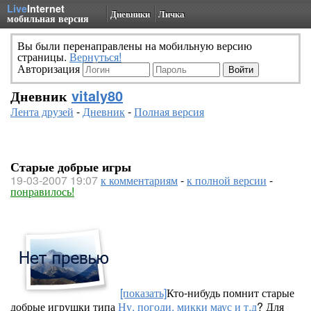
Live
Internet
Дневники
Личка
мобильная версия
Вы были перенаправлены на мобильную версию
страницы.
Вернуться!
Авторизация
Дневник
vitaly80
Лента друзей
-
Дневник
-
Полная версия
Старые добрые игры
19-03-2007 19:07
к комментариям
-
к полной версии
-
понравилось!
[показать]
Кто-нибудь помнит старые
добрые игрушки типа
Ну, погоди, микки маус и т.д
? Для