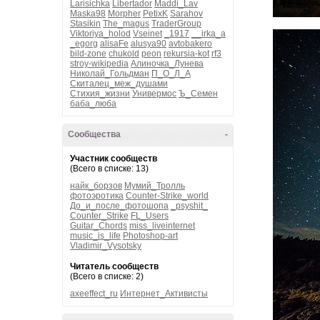
Larisichka
Libertador
Maddi_Lav
Maska98
Morpher
PetixK
Sarahov
Stasikin
The_magus
TraderGroup
Viktoriya_holod
Vseinet
_1917
__irka_a
_egorg
alisaFe
alusya90
avtobakero
bild-zone
chukold
peon
rekursia-kot
rf3
stroy-wikipedia
Алиночка_Лунева
Николай_Гольдман
П_О_Л_А
Скиталец_меж_душами
Стихия_жизни
Универмос
Ъ_Семен
баба_люба
Сообщества
-
Участник сообществ
(Всего в списке: 13)
найк_борзов
Мумий_Тролль
фотоэротика
Counter-Strike_world
До_и_после_фотошопа
_psyshit_
Counter_Strike
FL_Users
Guitar_Chords
miss_liveinternet
music_is_life
Photoshop-art
Vladimir_Vysotsky
Читатель сообществ
(Всего в списке: 2)
axeeffect_ru
Интернет_Активисты