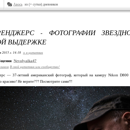
Авось
из (+ сутки) дневников
РЕНДЖЕРС - ФОТОГРАФИИ ЗВЕЗДН
ОЙ ВЫДЕРЖКЕ
я 2015 г. 14:18
+ в цитатник
общения
Nevolyaika47
еликом
В свой цитатник или сообщество!
ерс — 37-летний американский фотограф, который на камеру Nikon D800 
о красиво! Не верите??? Посмотрите сами!!!