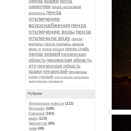
пенза кражи
пенза
наркотики
пенза нетрезвый
пенза
водитель
отключение
водоснабжения
пенза
отключение воды
пенза
отключили воду
пенза
радары
пенза радары арена
пенза спайс
крис-п
пенза розыск
пенза хоккей
пензенская
пензенская область
область
дтп
пензенская область
кражи
пензенский
пензенцы
сура
сурский
уничтожение насекомых
уничтожение тараканов
Рубрики
-
Интересные новости
(222)
Интернет
(166)
Смешное
(163)
юмор
(123)
Творчество
(60)
зима
(48)