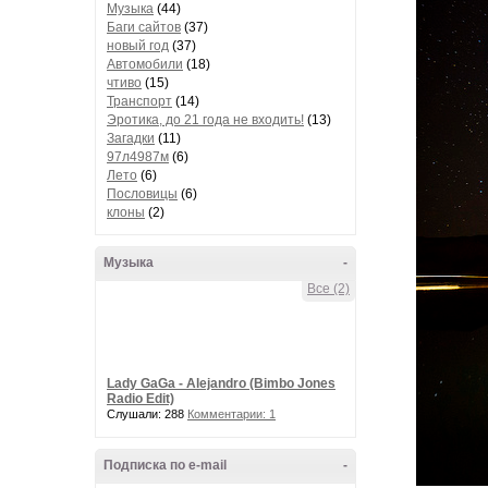
Музыка
(44)
Баги сайтов
(37)
новый год
(37)
Автомобили
(18)
чтиво
(15)
Транспорт
(14)
Эротика, до 21 года не входить!
(13)
Загадки
(11)
97л4987м
(6)
Лето
(6)
Пословицы
(6)
клоны
(2)
Музыка
-
Все (2)
Lady GaGa - Alejandro (Bimbo Jones
Radio Edit)
Слушали: 288
Комментарии: 1
Подписка по e-mail
-