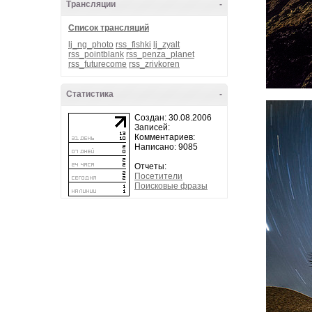
Трансляции
-
Список трансляций
lj_ng_photo
rss_fishki
lj_zyalt
rss_pointblank
rss_penza_planet
rss_futurecome
rss_zrivkoren
Статистика
-
Создан: 30.08.2006
Записей:
Комментариев:
Написано: 9085
Отчеты:
Посетители
Поисковые фразы