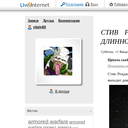
Регистрация
Вход
Рейтинги
Записи
Друзья
Комментарии
vitaly80
СТИВ 
ДЛИНН
Суббота, 31 Январ
Цитата со
Прочитать ц
Стив Рендж
выходит дик
В друзья
Метки
-
armored warfare
armored
warfare проект армата
dojki