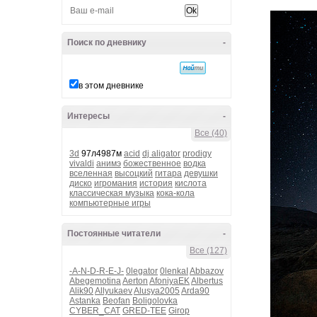
Поиск по дневнику
-
в этом дневнике
Интересы
-
Все (40)
3d
97л4987м
acid
dj aligator
prodigy
vivaldi
анимэ
божественное
водка
вселенная
высоцкий
гитара
девушки
диско
игромания
история
кислота
классическая музыка
кока-кола
компьютерные игры
Постоянные читатели
-
Все (127)
-A-N-D-R-E-J-
0legator
0lenkaI
Abbazov
Abegemotina
Aerton
AfoniyaEK
Albertus
Alik90
Allyukaev
Alusya2005
Arda90
Astanka
Beofan
Boligolovka
CYBER_CAT
GRED-TEE
Girop