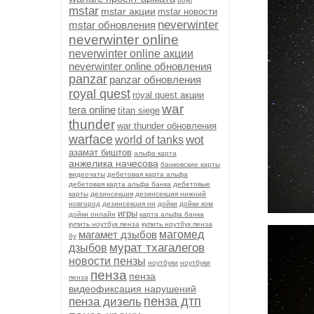
mstar
mstar акции
mstar новости
neverwinter
mstar обновления
neverwinter online
neverwinter online акции
neverwinter online обновления
panzar
panzar обновления
royal quest
royal quest акции
war
tera online
titan siege
thunder
war thunder обновления
warface
wot
world of tanks
азамат биштов
альфа карта
анжелика начесова
банковские карты
видеочаты
дебетовая карта альфа
дебетовая карта альфа банка
дебетовые
карты
дезинсекция
дезинсекция нижний
новгород
дезинсекция нн
дойки
дойки ком
игры
дойки онлайн
карта альфа банка
купить ноутбук пенза
купить ноутбук пенза
магамет дзыбов
магомед
бу
мурат тхагалегов
дзыбов
новости пензы
ноутбуки
ноутбуки
пенза
пенза
пенза
видеофиксация нарушений
пенза дтп
пенза дизель