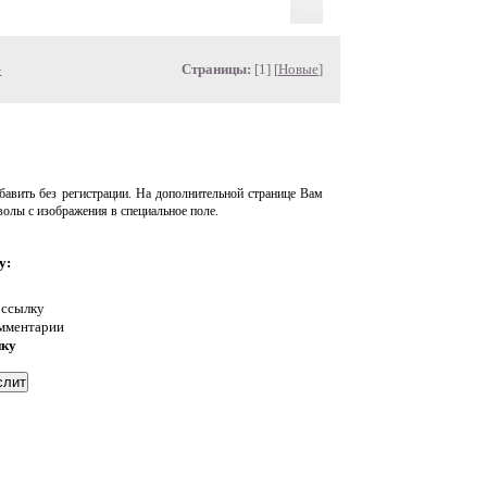
»
Страницы:
[1] [
Новые
]
авить без регистрации. На дополнительной странице Вам
волы с изображения в специальное поле.
у:
 ссылку
омментарии
нку