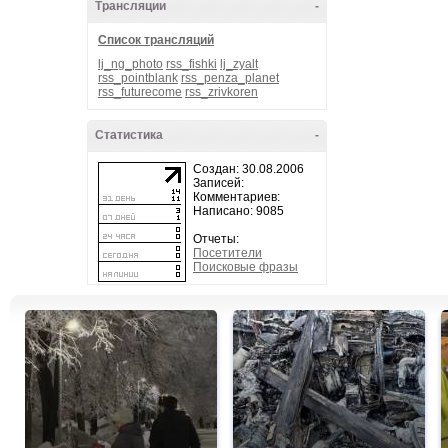
Трансляции
-
Список трансляций
lj_ng_photo
rss_fishki
lj_zyalt
rss_pointblank
rss_penza_planet
rss_futurecome
rss_zrivkoren
Статистика
-
Создан: 30.08.2006
Записей:
Комментариев:
Написано: 9085
Отчеты:
Посетители
Поисковые фразы