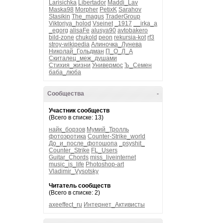
Larisichka
Libertador
Maddi_Lav
Maska98
Morpher
PetixK
Sarahov
Stasikin
The_magus
TraderGroup
Viktoriya_holod
Vseinet
_1917
__irka_a
_egorg
alisaFe
alusya90
avtobakero
bild-zone
chukold
peon
rekursia-kot
rf3
stroy-wikipedia
Алиночка_Лунева
Николай_Гольдман
П_О_Л_А
Скиталец_меж_душами
Стихия_жизни
Универмос
Ъ_Семен
баба_люба
Сообщества
-
Участник сообществ
(Всего в списке: 13)
найк_борзов
Мумий_Тролль
фотоэротика
Counter-Strike_world
До_и_после_фотошопа
_psyshit_
Counter_Strike
FL_Users
Guitar_Chords
miss_liveinternet
music_is_life
Photoshop-art
Vladimir_Vysotsky
Читатель сообществ
(Всего в списке: 2)
axeeffect_ru
Интернет_Активисты