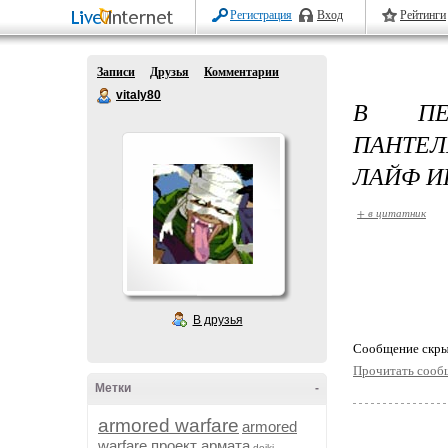
Регистрация
Вход
Рейтинги
Записи
Друзья
Комментарии
vitaly80
В ПЕ
ПАНТЕЛ
ЛАЙФ 
+ в цитатник
В друзья
Cообщение скры
Прочитать сооб
Метки
-
armored warfare
armored
warfare проект армата
dojki