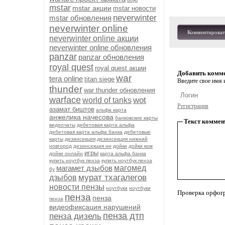
mstar
mstar акции
mstar новости
neverwinter
mstar обновления
neverwinter online
Комментироват
neverwinter online акции
neverwinter online обновления
panzar
panzar обновления
royal quest
royal quest акции
Добавить комм
war
tera online
titan siege
Введите свое имя и
thunder
war thunder обновления
warface
wot
world of tanks
Регистрация
азамат биштов
альфа карта
анжелика начесова
банковские карты
Текст коммен
видеочаты
дебетовая карта альфа
дебетовая карта альфа банка
дебетовые
карты
дезинсекция
дезинсекция нижний
новгород
дезинсекция нн
дойки
дойки ком
игры
дойки онлайн
карта альфа банка
купить ноутбук пенза
купить ноутбук пенза
магамет дзыбов
магомед
бу
мурат тхагалегов
дзыбов
новости пензы
ноутбуки
ноутбуки
Проверка орфог
пенза
пенза
пенза
видеофиксация нарушений
пенза дтп
пенза дизель