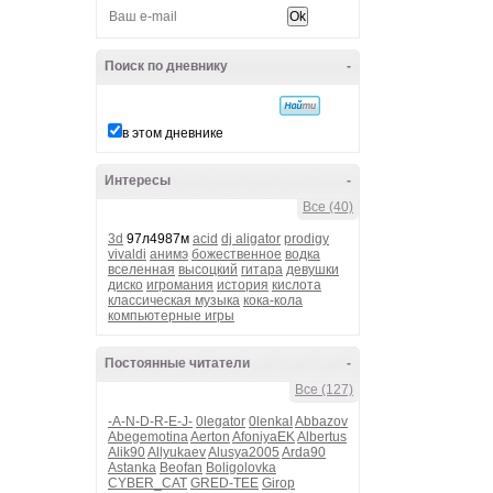
Поиск по дневнику
-
в этом дневнике
Интересы
-
Все (40)
3d
97л4987м
acid
dj aligator
prodigy
vivaldi
анимэ
божественное
водка
вселенная
высоцкий
гитара
девушки
диско
игромания
история
кислота
классическая музыка
кока-кола
компьютерные игры
Постоянные читатели
-
Все (127)
-A-N-D-R-E-J-
0legator
0lenkaI
Abbazov
Abegemotina
Aerton
AfoniyaEK
Albertus
Alik90
Allyukaev
Alusya2005
Arda90
Astanka
Beofan
Boligolovka
CYBER_CAT
GRED-TEE
Girop