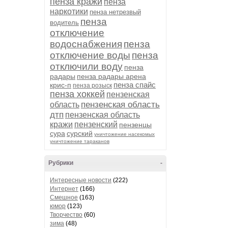
пенза кражи
пенза
наркотики
пенза нетрезвый
пенза
водитель
отключение
водоснабжения
пенза
отключение воды
пенза
отключили воду
пенза
радары
пенза радары арена
пенза спайс
крис-п
пенза розыск
пенза хоккей
пензенская
пензенская область
область
дтп
пензенская область
кражи
пензенский
пензенцы
сура
сурский
уничтожение насекомых
уничтожение тараканов
Рубрики
-
Интересные новости
(222)
Интернет
(166)
Смешное
(163)
юмор
(123)
Творчество
(60)
зима
(48)