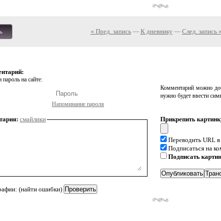
« Пред. запись
—
К дневнику
—
След. запись 
ь
ентарий:
 пароль на сайте:
Комментарий можно доб
нужно будет ввести сим
Напоминание пароля
тария:
смайлики
Прикрепить картинк
Переводить URL в
Подписаться на к
Подписать карти
рафии: (найти ошибки)