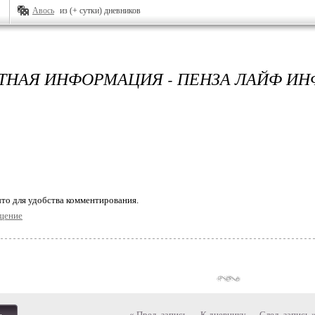
Авось
из (+ сутки) дневников
ТНАЯ ИНФОРМАЦИЯ - ПЕНЗА ЛАЙФ ИН
то для удобства комментирования.
щение
« Пред. запись
—
К дневнику
—
След. запись 