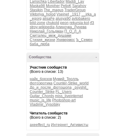
Larisichka
Libertador
Maddi_Lav
Maska98
Morpher
PetixK
Sarahov
Stasikin
The_magus
TraderGroup
Viktoriya_holod
Vseinet
_1917
__irka_a
_egorg
alisaFe
alusya90
avtobakero
bild-zone
chukold
peon
rekursia-kot
rf3
stroy-wikipedia
Алиночка_Лунева
Николай_Гольдман
П_О_Л_А
Скиталец_меж_душами
Стихия_жизни
Универмос
Ъ_Семен
баба_люба
Сообщества
-
Участник сообществ
(Всего в списке: 13)
найк_борзов
Мумий_Тролль
фотоэротика
Counter-Strike_world
До_и_после_фотошопа
_psyshit_
Counter_Strike
FL_Users
Guitar_Chords
miss_liveinternet
music_is_life
Photoshop-art
Vladimir_Vysotsky
Читатель сообществ
(Всего в списке: 2)
axeeffect_ru
Интернет_Активисты