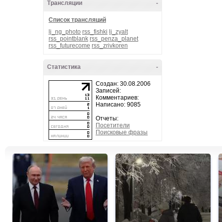
Трансляции
-
Список трансляций
lj_ng_photo
rss_fishki
lj_zyalt
rss_pointblank
rss_penza_planet
rss_futurecome
rss_zrivkoren
Статистика
-
Создан: 30.08.2006
Записей:
Комментариев:
Написано: 9085
Отчеты:
Посетители
Поисковые фразы