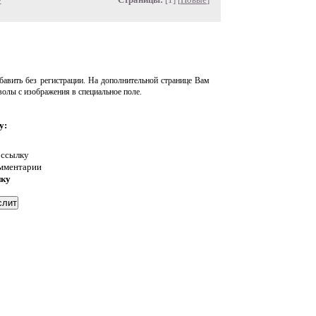
авить без регистрации. На дополнительной странице Вам
волы с изображения в специальное поле.
у:
 ссылку
омментарии
нку