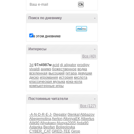
Поиск по дневнику
-
в этом дневнике
Интересы
-
Все (40)
3d
97л4987м
acid
dj aligator
prodigy
vivaldi
анимэ
божественное
водка
вселенная
высоцкий
гитара
девушки
диско
игромания
история
кислота
классическая музыка
кока-кола
компьютерные игры
Постоянные читатели
-
Все (127)
-A-N-D-R-E-J-
0legator
0lenkaI
Abbazov
Abegemotina
Aerton
AfoniyaEK
Albertus
Alik90
Allyukaev
Alusya2005
Arda90
Astanka
Beofan
Boligolovka
CYBER_CAT
GRED-TEE
Girop