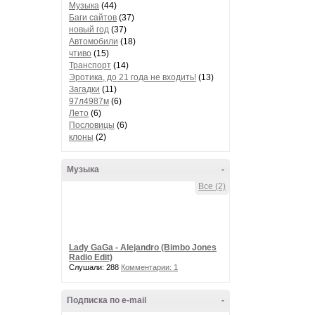
Музыка
(44)
Баги сайтов
(37)
новый год
(37)
Автомобили
(18)
чтиво
(15)
Транспорт
(14)
Эротика, до 21 года не входить!
(13)
Загадки
(11)
97л4987м
(6)
Лето
(6)
Пословицы
(6)
клоны
(2)
Музыка
-
Все (2)
Lady GaGa - Alejandro (Bimbo Jones
Radio Edit)
Слушали: 288
Комментарии: 1
Подписка по e-mail
-