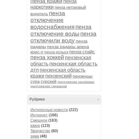
пенза кражи
пенза
наркотики
пенза нетрезвый
пенза
водитель
отключение
водоснабжения
пенза
отключение воды
пенза
отключили воду
пенза
радары
пенза радары арена
пенза спайс
крис-п
пенза розыск
пенза хоккей
пензенская
пензенская область
область
дтп
пензенская область
кражи
пензенский
пензенцы
сура
сурский
уничтожение насекомых
уничтожение тараканов
Рубрики
-
Интересные новости
(222)
Интернет
(166)
Смешное
(163)
юмор
(123)
Творчество
(60)
зима
(48)