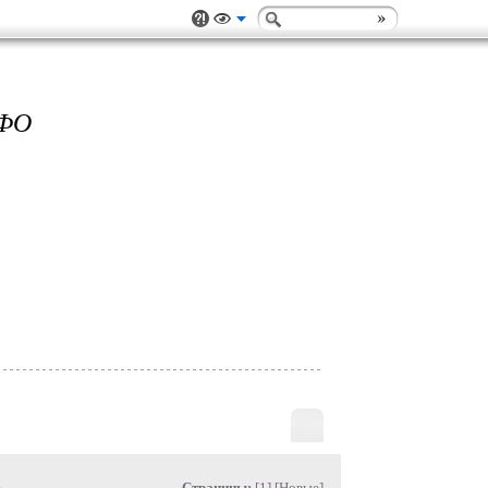
ФО
»
Страницы:
[1] [
Новые
]