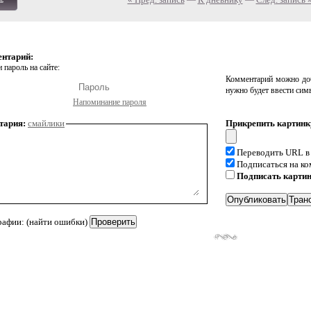
ь
ентарий:
 пароль на сайте:
Комментарий можно доб
нужно будет ввести сим
Напоминание пароля
тария:
смайлики
Прикрепить картинк
Переводить URL в
Подписаться на к
Подписать карти
рафии: (найти ошибки)