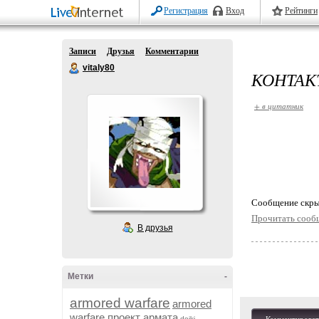
Регистрация
Вход
Рейтинги
Записи
Друзья
Комментарии
vitaly80
КОНТАК
+ в цитатник
Cообщение скры
Прочитать сооб
В друзья
Метки
-
armored warfare
armored
warfare проект армата
dojki