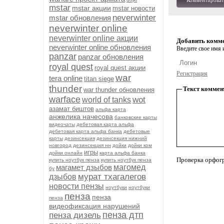
Комментироват
mstar
mstar акции
mstar новости
neverwinter
mstar обновления
neverwinter online
neverwinter online акции
Добавить комм
neverwinter online обновления
Введите свое имя и
panzar
panzar обновления
royal quest
royal quest акции
Регистрация
war
tera online
titan siege
thunder
Текст коммен
war thunder обновления
warface
wot
world of tanks
азамат биштов
альфа карта
анжелика начесова
банковские карты
видеочаты
дебетовая карта альфа
дебетовая карта альфа банка
дебетовые
карты
дезинсекция
дезинсекция нижний
новгород
дезинсекция нн
дойки
дойки ком
игры
дойки онлайн
карта альфа банка
Проверка орфог
купить ноутбук пенза
купить ноутбук пенза
магамет дзыбов
магомед
бу
мурат тхагалегов
дзыбов
новости пензы
ноутбуки
ноутбуки
пенза
пенза
пенза
видеофиксация нарушений
пенза дтп
пенза дизель