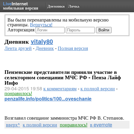
Live
Internet
Дневники
Личка
мобильная версия
Вы были перенаправлены на мобильную версию
страницы.
Вернуться!
Авторизация
Дневник
vitaly80
Лента друзей
-
Дневник
-
Полная версия
Пензенские представители приняли участие в
селекторном совещании МЧС РФ - Пенза Лайф
Инфо
29-04-2015 19:58
к комментариям
-
к полной версии
-
понравилось!
penzalife.info/politics/100...oveschanie
Возглавил совещание замминистра МЧС РФ В. Степанов.
вверх^
к полной версии
понравилось!
в evernote