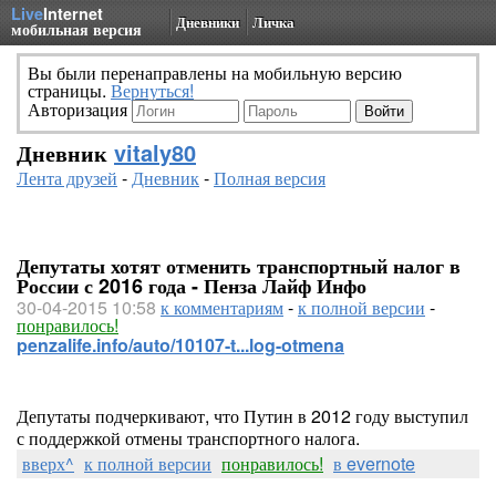
Live
Internet
Дневники
Личка
мобильная версия
Вы были перенаправлены на мобильную версию
страницы.
Вернуться!
Авторизация
Дневник
vitaly80
Лента друзей
-
Дневник
-
Полная версия
Депутаты хотят отменить транспортный налог в
России с 2016 года - Пенза Лайф Инфо
30-04-2015 10:58
к комментариям
-
к полной версии
-
понравилось!
penzalife.info/auto/10107-t...log-otmena
Депутаты подчеркивают, что Путин в 2012 году выступил
с поддержкой отмены транспортного налога.
вверх^
к полной версии
понравилось!
в evernote