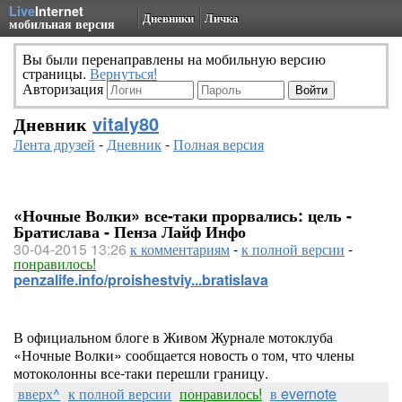
Live
Internet
Дневники
Личка
мобильная версия
Вы были перенаправлены на мобильную версию
страницы.
Вернуться!
Авторизация
Дневник
vitaly80
Лента друзей
-
Дневник
-
Полная версия
«Ночные Волки» все-таки прорвались: цель -
Братислава - Пенза Лайф Инфо
30-04-2015 13:26
к комментариям
-
к полной версии
-
понравилось!
penzalife.info/proishestviy...bratislava
В официальном блоге в Живом Журнале мотоклуба
«Ночные Волки» сообщается новость о том, что члены
мотоколонны все-таки перешли границу.
вверх^
к полной версии
понравилось!
в evernote