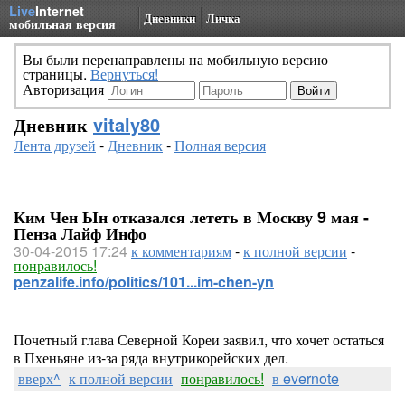
Live
Internet
Дневники
Личка
мобильная версия
Вы были перенаправлены на мобильную версию
страницы.
Вернуться!
Авторизация
Дневник
vitaly80
Лента друзей
-
Дневник
-
Полная версия
Ким Чен Ын отказался лететь в Москву 9 мая -
Пенза Лайф Инфо
30-04-2015 17:24
к комментариям
-
к полной версии
-
понравилось!
penzalife.info/politics/101...im-chen-yn
Почетный глава Северной Кореи заявил, что хочет остаться
в Пхеньяне из-за ряда внутрикорейских дел.
вверх^
к полной версии
понравилось!
в evernote