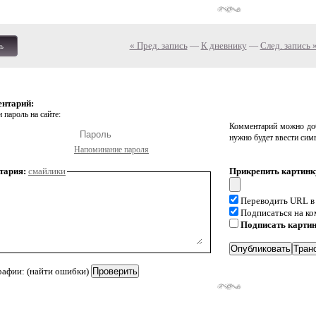
« Пред. запись
—
К дневнику
—
След. запись 
ь
ентарий:
 пароль на сайте:
Комментарий можно доб
нужно будет ввести сим
Напоминание пароля
тария:
смайлики
Прикрепить картинк
Переводить URL в
Подписаться на к
Подписать карти
рафии: (найти ошибки)