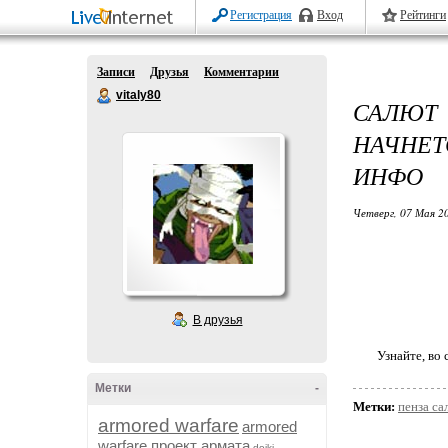
Регистрация
Вход
Рейтинги
Записи
Друзья
Комментарии
vitaly80
САЛЮТ
НАЧНЕТ
ИНФО
Четверг, 07 Мая 20
В друзья
Узнайте, во
Метки
-
Метки:
пенза са
armored warfare
armored
warfare проект армата
dojki