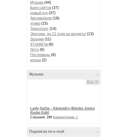
Музыка
(44)
Баги сайтов
(37)
новый год
(37)
Автомобили
(18)
чтиво
(15)
Транспорт
(14)
Эротика, до 21 года не входить!
(13)
Загадки
(11)
97л4987м
(6)
Лето
(6)
Пословицы
(6)
клоны
(2)
Музыка
-
Все (2)
Lady GaGa - Alejandro (Bimbo Jones
Radio Edit)
Слушали: 288
Комментарии: 1
Подписка по e-mail
-