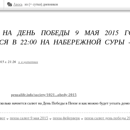
Авось
из (+ сутки) дневников
 НА ДЕНЬ ПОБЕДЫ 9 МАЯ 2015 Г
СЯ В 22:00 НА НАБЕРЕЖНОЙ СУРЫ 
15 г. 21:26
+ в цитатник
penzalife.info/society/1021...obedy-2015
 сколько начнется салют на День Победы в Пензе и как можно будет уехать домо
лют
пенза салют 9 мая 2015
пенза фейерверк
пенза салют день победы 2