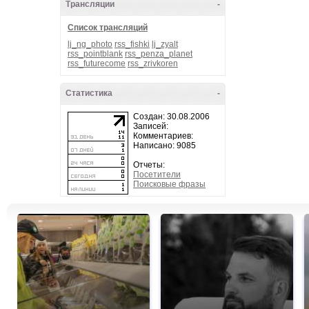
Трансляции
-
Список трансляций
lj_ng_photo
rss_fishki
lj_zyalt
rss_pointblank
rss_penza_planet
rss_futurecome
rss_zrivkoren
Статистика
-
Создан: 30.08.2006
Записей:
Комментариев:
Написано: 9085
Отчеты:
Посетители
Поисковые фразы