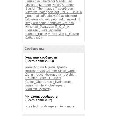
Larisichka
Libertador
Maddi_Lav
Maska98
Morpher
PetixK
Sarahov
Stasikin
The_magus
TraderGroup
Viktoriya_holod
Vseinet
_1917
__irka_a
_egorg
alisaFe
alusya90
avtobakero
bild-zone
chukold
peon
rekursia-kot
rf3
stroy-wikipedia
Алиночка_Лунева
Николай_Гольдман
П_О_Л_А
Скиталец_меж_душами
Стихия_жизни
Универмос
Ъ_Семен
баба_люба
Сообщества
-
Участник сообществ
(Всего в списке: 13)
найк_борзов
Мумий_Тролль
фотоэротика
Counter-Strike_world
До_и_после_фотошопа
_psyshit_
Counter_Strike
FL_Users
Guitar_Chords
miss_liveinternet
music_is_life
Photoshop-art
Vladimir_Vysotsky
Читатель сообществ
(Всего в списке: 2)
axeeffect_ru
Интернет_Активисты