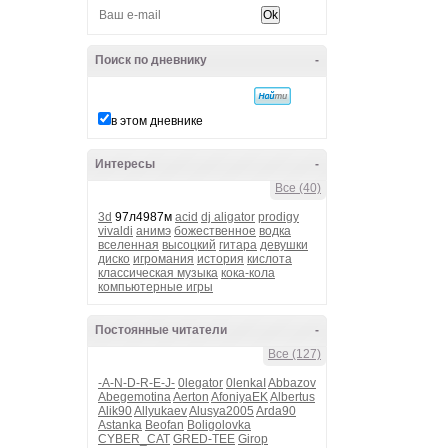
Поиск по дневнику
-
в этом дневнике
Интересы
-
Все (40)
3d
97л4987м
acid
dj aligator
prodigy
vivaldi
анимэ
божественное
водка
вселенная
высоцкий
гитара
девушки
диско
игромания
история
кислота
классическая музыка
кока-кола
компьютерные игры
Постоянные читатели
-
Все (127)
-A-N-D-R-E-J-
0legator
0lenkaI
Abbazov
Abegemotina
Aerton
AfoniyaEK
Albertus
Alik90
Allyukaev
Alusya2005
Arda90
Astanka
Beofan
Boligolovka
CYBER_CAT
GRED-TEE
Girop