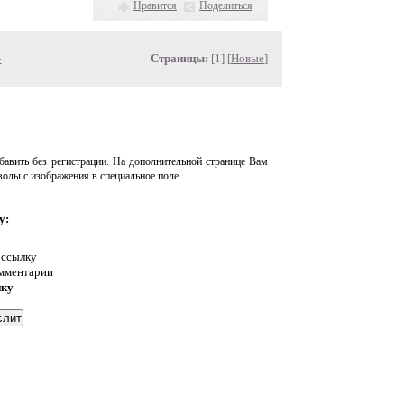
Нравится
Поделиться
»
Страницы:
[1] [
Новые
]
авить без регистрации. На дополнительной странице Вам
волы с изображения в специальное поле.
у:
 ссылку
омментарии
нку