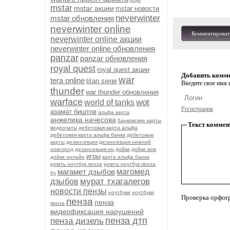
mstar
mstar акции
mstar новости
neverwinter
mstar обновления
neverwinter online
Комментироват
neverwinter online акции
neverwinter online обновления
panzar
panzar обновления
royal quest
royal quest акции
Добавить комм
war
tera online
titan siege
Введите свое имя и
thunder
war thunder обновления
warface
wot
world of tanks
Регистрация
азамат биштов
альфа карта
анжелика начесова
банковские карты
Текст коммен
видеочаты
дебетовая карта альфа
дебетовая карта альфа банка
дебетовые
карты
дезинсекция
дезинсекция нижний
новгород
дезинсекция нн
дойки
дойки ком
игры
дойки онлайн
карта альфа банка
купить ноутбук пенза
купить ноутбук пенза
магамет дзыбов
магомед
бу
мурат тхагалегов
дзыбов
новости пензы
ноутбуки
ноутбуки
Проверка орфог
пенза
пенза
пенза
видеофиксация нарушений
пенза дтп
пенза дизель