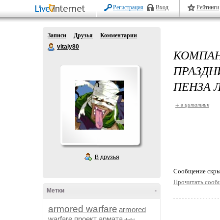
Регистрация
Вход
Рейтинги
Записи
Друзья
Комментарии
vitaly80
КОМПА
ПРАЗДН
ПЕНЗА 
+ в цитатник
В друзья
Cообщение скры
Прочитать сооб
Метки
-
armored warfare
armored
warfare проект армата
dojki