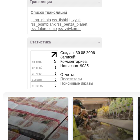
Трансляции
-
Список трансляций
lj_ng_photo
rss_fishki
lj_zyalt
rss_pointblank
rss_penza_planet
rss_futurecome
rss_zrivkoren
Статистика
-
Создан: 30.08.2006
Записей:
Комментариев:
Написано: 9085
Отчеты:
Посетители
Поисковые фразы