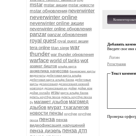
mstar
mstar акции
mstar новости
neverwinter
mstar обновления
neverwinter online
Комментироват
neverwinter online акции
neverwinter online обновления
panzar
panzar обновления
royal quest
royal quest акции
Добавить комм
war
tera online
titan siege
Введите свое имя и
thunder
war thunder обновления
warface
wot
world of tanks
Регистрация
азамат биштов
альфа карта
анжелика начесова
банковские карты
Текст коммен
видеочаты
дебетовая карта альфа
дебетовая карта альфа банка
дебетовые
карты
дезинсекция
дезинсекция нижний
новгород
дезинсекция нн
дойки
дойки ком
игры
дойки онлайн
карта альфа банка
купить ноутбук пенза
купить ноутбук пенза
магамет дзыбов
магомед
бу
мурат тхагалегов
дзыбов
новости пензы
ноутбуки
ноутбуки
Проверка орфог
пенза
пенза
пенза
видеофиксация нарушений
пенза дтп
пенза дизель