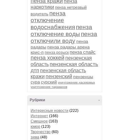
пенза кражи
пенза
наркотики
пенза нетрезвый
пенза
водитель
отключение
водоснабжения
пенза
отключение воды
пенза
отключили воду
пенза
радары
пенза радары арена
пенза спайс
крис-п
пенза розыск
пенза хоккей
пензенская
пензенская область
область
дтп
пензенская область
кражи
пензенский
пензенцы
сура
сурский
уничтожение насекомых
уничтожение тараканов
Рубрики
-
Интересные новости
(222)
Интернет
(166)
Смешное
(163)
юмор
(123)
Творчество
(60)
зима
(48)