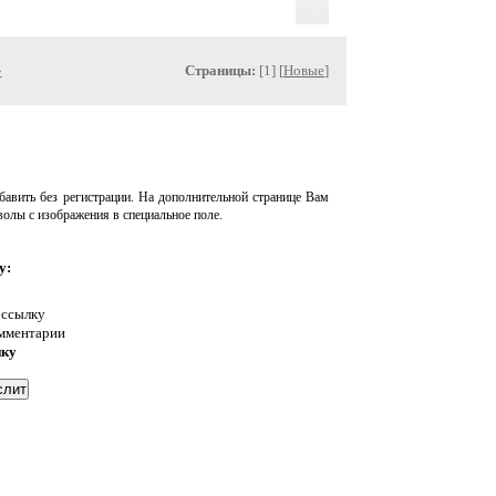
»
Страницы:
[1] [
Новые
]
авить без регистрации. На дополнительной странице Вам
волы с изображения в специальное поле.
у:
 ссылку
омментарии
нку