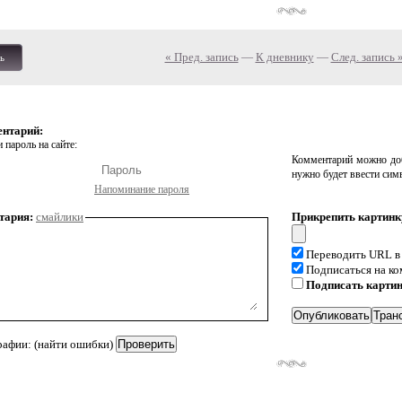
« Пред. запись
—
К дневнику
—
След. запись 
ь
ентарий:
 пароль на сайте:
Комментарий можно доб
нужно будет ввести сим
Напоминание пароля
тария:
смайлики
Прикрепить картинк
Переводить URL в
Подписаться на к
Подписать карти
рафии: (найти ошибки)