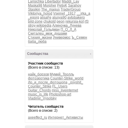
Larisichka
Libertador
Maddi_Lav
Maska98
Morpher
PetixK
Sarahov
Stasikin
The_magus
TraderGroup
Viktoriya_holod
Vseinet
_1917
__irka_a
_egorg
alisaFe
alusya90
avtobakero
bild-zone
chukold
peon
rekursia-kot
rf3
stroy-wikipedia
Алиночка_Лунева
Николай_Гольдман
П_О_Л_А
Скиталец_меж_душами
Стихия_жизни
Универмос
Ъ_Семен
баба_люба
Сообщества
-
Участник сообществ
(Всего в списке: 13)
найк_борзов
Мумий_Тролль
фотоэротика
Counter-Strike_world
До_и_после_фотошопа
_psyshit_
Counter_Strike
FL_Users
Guitar_Chords
miss_liveinternet
music_is_life
Photoshop-art
Vladimir_Vysotsky
Читатель сообществ
(Всего в списке: 2)
axeeffect_ru
Интернет_Активисты