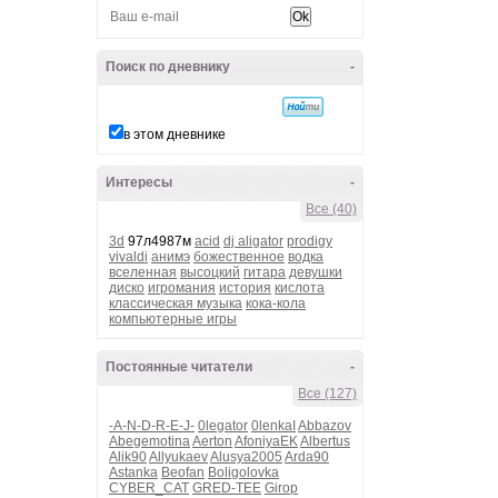
Поиск по дневнику
-
в этом дневнике
Интересы
-
Все (40)
3d
97л4987м
acid
dj aligator
prodigy
vivaldi
анимэ
божественное
водка
вселенная
высоцкий
гитара
девушки
диско
игромания
история
кислота
классическая музыка
кока-кола
компьютерные игры
Постоянные читатели
-
Все (127)
-A-N-D-R-E-J-
0legator
0lenkaI
Abbazov
Abegemotina
Aerton
AfoniyaEK
Albertus
Alik90
Allyukaev
Alusya2005
Arda90
Astanka
Beofan
Boligolovka
CYBER_CAT
GRED-TEE
Girop