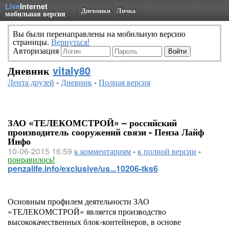
Live
Internet
Дневники
Личка
мобильная версия
Вы были перенаправлены на мобильную версию
страницы.
Вернуться!
Авторизация
Дневник
vitaly80
Лента друзей
-
Дневник
-
Полная версия
ЗАО «ТЕЛЕКОМСТРОЙ» – российский
производитель сооружений связи - Пенза Лайф
Инфо
10-06-2015 16:59
к комментариям
-
к полной версии
-
понравилось!
penzalife.info/exclusive/us...10206-tks6
Основным профилем деятельности ЗАО
«ТЕЛЕКОМСТРОЙ» является производство
высококачественных блок-контейнеров, в основе