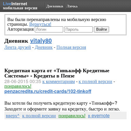
Live
Internet
Дневники
Личка
мобильная версия
Вы были перенаправлены на мобильную версию
страницы.
Вернуться!
Авторизация
Дневник
vitaly80
Лента друзей
-
Дневник
-
Полная версия
Кредитная карта от «Тинькофф Кредитные
Системы» - Кредиты в Пензе
28-06-2015 00:35
к комментариям
-
к полной версии
-
понравилось!
penzacredits.ru/credit-cards/102-tinkoff
Вы хотели бы получить кредитную карту «Тинькофф»?
Заходите и оформите заявку на кредитку, быстро и легко.
вверх^
к полной версии
понравилось!
в evernote