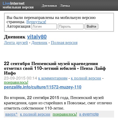
Live
Internet
Дневники
Личка
мобильная версия
Вы были перенаправлены на мобильную версию
страницы.
Вернуться!
Авторизация
Дневник
vitaly80
Лента друзей
-
Дневник
-
Полная версия
22 сентября Пензенский музей краеведения
отметил свой 110-летний юбилей - Пенза Лайф
Инфо
23-09-2015 00:14
к комментариям
-
к полной версии
-
понравилось!
penzalife.info/culture/11572-muzey-110
Во вторник, 22 сентября 2015 года, Пензенский музей
краеведения, один из старейших в Поволжье, смог отлично
отметить собственное 110-летие.
вверх^
к полной версии
понравилось!
в evernote