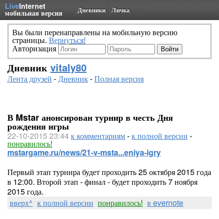
Live
Internet
Дневники
Личка
мобильная версия
Вы были перенаправлены на мобильную версию
страницы.
Вернуться!
Авторизация
Дневник
vitaly80
Лента друзей
-
Дневник
-
Полная версия
В Mstar анонсирован турнир в честь Дня
рождения игры
22-10-2015 23:44
к комментариям
-
к полной версии
-
понравилось!
mstargame.ru/news/21-v-msta...eniya-igry
Первый этап турнира будет проходить 25 октября 2015 года
в 12:00. Второй этап - финал - будет проходить 7 ноября
2015 года.
вверх^
к полной версии
понравилось!
в evernote