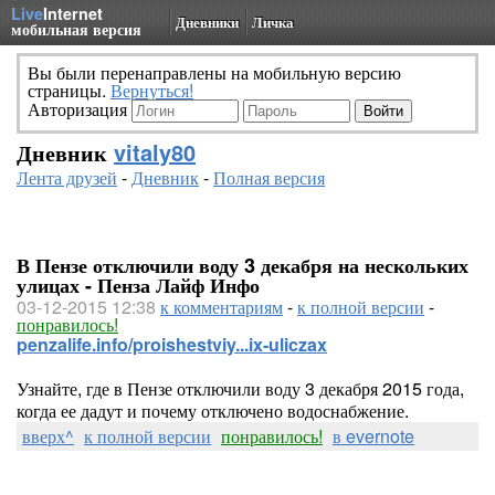
Live
Internet
Дневники
Личка
мобильная версия
Вы были перенаправлены на мобильную версию
страницы.
Вернуться!
Авторизация
Дневник
vitaly80
Лента друзей
-
Дневник
-
Полная версия
В Пензе отключили воду 3 декабря на нескольких
улицах - Пенза Лайф Инфо
03-12-2015 12:38
к комментариям
-
к полной версии
-
понравилось!
penzalife.info/proishestviy...ix-uliczax
Узнайте, где в Пензе отключили воду 3 декабря 2015 года,
когда ее дадут и почему отключено водоснабжение.
вверх^
к полной версии
понравилось!
в evernote