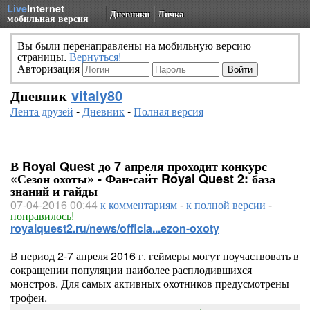
Live
Internet
Дневники
Личка
мобильная версия
Вы были перенаправлены на мобильную версию
страницы.
Вернуться!
Авторизация
Дневник
vitaly80
Лента друзей
-
Дневник
-
Полная версия
В Royal Quest до 7 апреля проходит конкурс
«Сезон охоты» - Фан-сайт Royal Quest 2: база
знаний и гайды
07-04-2016 00:44
к комментариям
-
к полной версии
-
понравилось!
royalquest2.ru/news/officia...ezon-oxoty
В период 2-7 апреля 2016 г. геймеры могут поучаствовать в
сокращении популяции наиболее расплодившихся
монстров. Для самых активных охотников предусмотрены
трофеи.