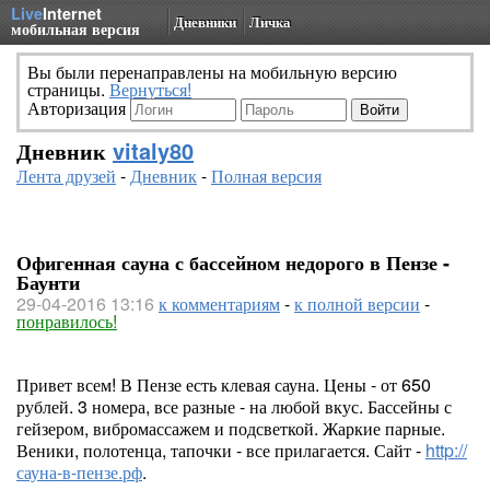
Live
Internet
Дневники
Личка
мобильная версия
Вы были перенаправлены на мобильную версию
страницы.
Вернуться!
Авторизация
Дневник
vitaly80
Лента друзей
-
Дневник
-
Полная версия
Офигенная сауна с бассейном недорого в Пензе -
Баунти
29-04-2016 13:16
к комментариям
-
к полной версии
-
понравилось!
Привет всем! В Пензе есть клевая сауна. Цены - от 650
рублей. 3 номера, все разные - на любой вкус. Бассейны с
гейзером, вибромассажем и подсветкой. Жаркие парные.
Веники, полотенца, тапочки - все прилагается. Сайт -
http://
сауна-в-пензе.рф
.