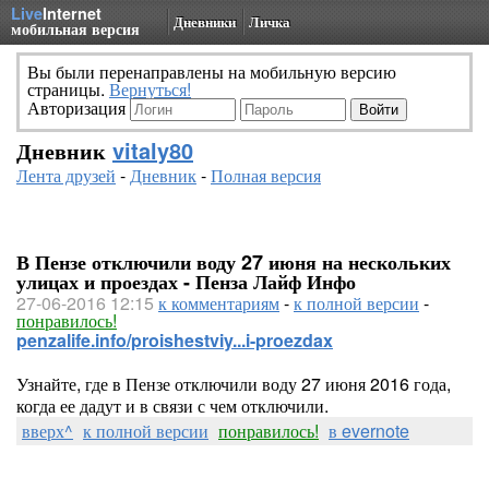
Live
Internet
Дневники
Личка
мобильная версия
Вы были перенаправлены на мобильную версию
страницы.
Вернуться!
Авторизация
Дневник
vitaly80
Лента друзей
-
Дневник
-
Полная версия
В Пензе отключили воду 27 июня на нескольких
улицах и проездах - Пенза Лайф Инфо
27-06-2016 12:15
к комментариям
-
к полной версии
-
понравилось!
penzalife.info/proishestviy...i-proezdax
Узнайте, где в Пензе отключили воду 27 июня 2016 года,
когда ее дадут и в связи с чем отключили.
вверх^
к полной версии
понравилось!
в evernote