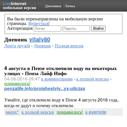
Live
Internet
Дневники
Личка
мобильная версия
Вы были перенаправлены на мобильную версию
страницы.
Вернуться!
Авторизация
Дневник
vitaly80
Лента друзей
-
Дневник
-
Полная версия
4 августа в Пензе отключили воду на некоторых
улицах - Пенза Лайф Инфо
04-08-2016 09:47
к комментариям
-
к полной версии
-
понравилось!
penzalife.info/proishestviy...yx-uliczax
Узнайте, где отключили воду в Пензе 4 августа 2016 года,
когда ее дадут и почему отключили.
вверх^
к полной версии
понравилось!
в evernote