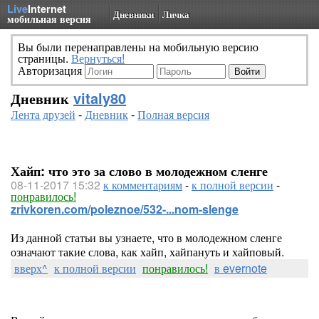
Live
Internet
Дневники
Личка
мобильная версия
Вы были перенаправлены на мобильную версию
страницы.
Вернуться!
Авторизация
Дневник
vitaly80
Лента друзей
-
Дневник
-
Полная версия
Хайп: что это за слово в молодежном сленге
08-11-2017 15:32
к комментариям
-
к полной версии
-
понравилось!
zrivkoren.com/poleznoe/532-...nom-slenge
Из данной статьи вы узнаете, что в молодежном сленге
означают такие слова, как хайп, хайпануть и хайповый.
вверх^
к полной версии
понравилось!
в evernote