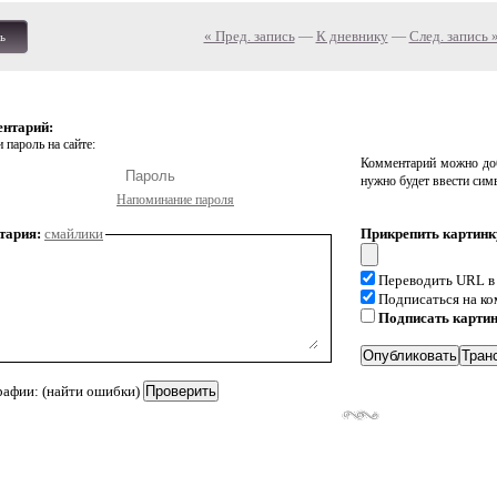
« Пред. запись
—
К дневнику
—
След. запись 
ь
ентарий:
 пароль на сайте:
Комментарий можно доб
нужно будет ввести сим
Напоминание пароля
тария:
смайлики
Прикрепить картинк
Переводить URL в
Подписаться на к
Подписать карти
рафии: (найти ошибки)