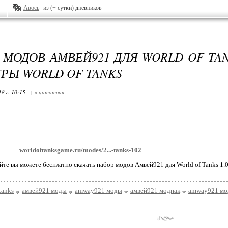
Авось
из (+ сутки) дневников
МОДОВ АМВЕЙ921 ДЛЯ WORLD OF TANKS
ГРЫ WORLD OF TANKS
18 г. 10:15
+ в цитатник
worldoftanksgame.ru/modes/2...-tanks-102
йте вы можете бесплатно скачать набор модов Амвей921 для World of Tanks 1.0
tanks
амвей921 моды
amway921 моды
амвей921 модпак
amway921 мо