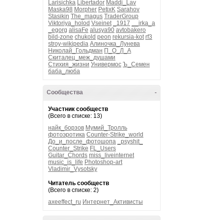
Larisichka
Libertador
Maddi_Lav
Maska98
Morpher
PetixK
Sarahov
Stasikin
The_magus
TraderGroup
Viktoriya_holod
Vseinet
_1917
__irka_a
_egorg
alisaFe
alusya90
avtobakero
bild-zone
chukold
peon
rekursia-kot
rf3
stroy-wikipedia
Алиночка_Лунева
Николай_Гольдман
П_О_Л_А
Скиталец_меж_душами
Стихия_жизни
Универмос
Ъ_Семен
баба_люба
Сообщества
-
Участник сообществ
(Всего в списке: 13)
найк_борзов
Мумий_Тролль
фотоэротика
Counter-Strike_world
До_и_после_фотошопа
_psyshit_
Counter_Strike
FL_Users
Guitar_Chords
miss_liveinternet
music_is_life
Photoshop-art
Vladimir_Vysotsky
Читатель сообществ
(Всего в списке: 2)
axeeffect_ru
Интернет_Активисты