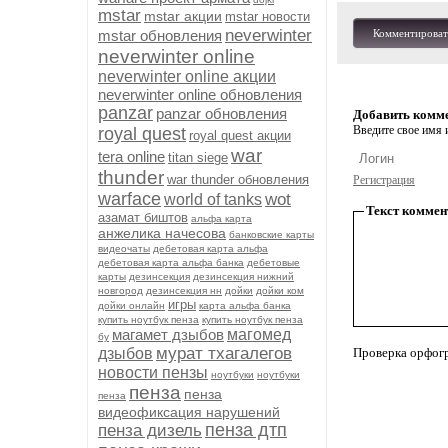
mstar
mstar акции
mstar новости
neverwinter
mstar обновления
Комментироват
neverwinter online
neverwinter online акции
neverwinter online обновления
panzar
panzar обновления
Добавить комм
Введите свое имя и
royal quest
royal quest акции
war
tera online
titan siege
thunder
war thunder обновления
Регистрация
warface
wot
world of tanks
Текст коммен
азамат биштов
альфа карта
анжелика начесова
банковские карты
видеочаты
дебетовая карта альфа
дебетовая карта альфа банка
дебетовые
карты
дезинсекция
дезинсекция нижний
новгород
дезинсекция нн
дойки
дойки ком
игры
дойки онлайн
карта альфа банка
купить ноутбук пенза
купить ноутбук пенза
магамет дзыбов
магомед
бу
мурат тхагалегов
дзыбов
Проверка орфог
новости пензы
ноутбуки
ноутбуки
пенза
пенза
пенза
видеофиксация нарушений
пенза дтп
пенза дизель