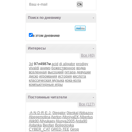
Поиск по дневнику
-
в этом дневнике
Интересы
-
Все (40)
3d
97л4987м
acid
dj aligator
prodigy
vivaldi
анимэ
божественное
водка
вселенная
высоцкий
гитара
девушки
диско
игромания
история
кислота
классическая музыка
кока-кола
компьютерные игры
Постоянные читатели
-
Все (127)
-A-N-D-R-E-J-
0legator
0lenkaI
Abbazov
Abegemotina
Aerton
AfoniyaEK
Albertus
Alik90
Allyukaev
Alusya2005
Arda90
Astanka
Beofan
Boligolovka
CYBER_CAT
GRED-TEE
Girop