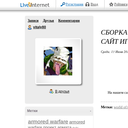
Регистрация
Вход
Рейтинги
Записи
Друзья
Комментарии
vitaly80
СБОРКА 
САЙТ И
Среда, 13 Июня 20
В друзья
На нашем са
Метки:
world of 
Метки
-
armored warfare
armored
warfare проект армата
dojki