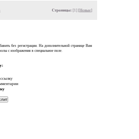
»
Страницы:
[1] [
Новые
]
авить без регистрации. На дополнительной странице Вам
волы с изображения в специальное поле.
у:
 ссылку
омментарии
нку