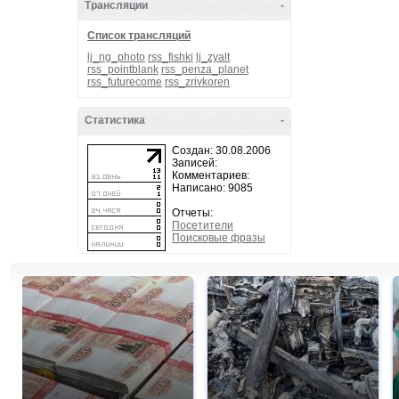
Трансляции
-
Список трансляций
lj_ng_photo
rss_fishki
lj_zyalt
rss_pointblank
rss_penza_planet
rss_futurecome
rss_zrivkoren
Статистика
-
Создан: 30.08.2006
Записей:
Комментариев:
Написано: 9085
Отчеты:
Посетители
Поисковые фразы