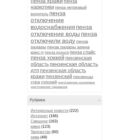
пенза кражи
пенза
наркотики
пенза нетрезвый
пенза
водитель
отключение
водоснабжения
пенза
отключение воды
пенза
отключили воду
пенза
радары
пенза радары арена
пенза спайс
крис-п
пенза розыск
пенза хоккей
пензенская
пензенская область
область
дтп
пензенская область
кражи
пензенский
пензенцы
сура
сурский
уничтожение насекомых
уничтожение тараканов
Рубрики
-
Интересные новости
(222)
Интернет
(166)
Смешное
(163)
юмор
(123)
Творчество
(60)
зима
(48)