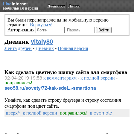
Live
Internet
Дневники
Личка
мобильная версия
Вы были перенаправлены на мобильную версию
страницы.
Вернуться!
Авторизация
Дневник
vitaly80
Лента друзей
-
Дневник
-
Полная версия
Как сделать цветную шапку сайта для смартфона
02-04-2019 19:58
к комментариям
-
к полной версии
-
понравилось!
seo58.ru/sovety/72-kak-sdel...-smartfona
Узнайте, как сделать строку браузера и строку состояния
смартфона под цвет сайта.
вверх^
к полной версии
понравилось!
в evernote