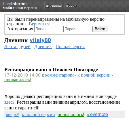
Live
Internet
Дневники
Личка
мобильная версия
Вы были перенаправлены на мобильную версию
страницы.
Вернуться!
Авторизация
Дневник
vitaly80
Лента друзей
-
Дневник
-
Полная версия
Реставрация ванн в Нижнем Новгороде
17-12-2019 14:36
к комментариям
-
к полной версии
-
понравилось!
Хорошо делают реставрацию ванн в Нижнем Новгороде
здесь
. Реставрация ванн жидким акрилом, восстановление
ванн с гарантией!
вверх^
к полной версии
понравилось!
в evernote