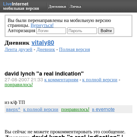
Live
Internet
Дневники
Личка
мобильная версия
Вы были перенаправлены на мобильную версию
страницы.
Вернуться!
Авторизация
Дневник
vitaly80
Лента друзей
-
Дневник
-
Полная версия
david lynch "a real indication"
27-08-2007 21:33
к комментариям
-
к полной версии
-
понравилось!
из к/ф ТП
вверх^
к полной версии
понравилось!
в evernote
Вы сейчас не можете прокомментировать это сообщение.
Дневник david lynch "a real indication" |