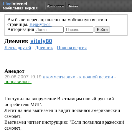
Live
Internet
Дневники
Личка
мобильная версия
Вы были перенаправлены на мобильную версию
страницы.
Вернуться!
Авторизация
Дневник
vitaly80
Лента друзей
-
Дневник
-
Полная версия
Анекдот
29-08-2007 19:19
к комментариям
-
к полной версии
-
понравилось!
Поступил на вооружение Вьетнамцам новый русский
истребитель МИГ.
Летит на нем вьятнамец и видит появился американский
самолет.
Вьетнамец читает инструкцию: "Если появился вражеский
самолет,