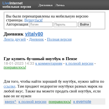
Live
Internet
Дневники
Личка
мобильная версия
Вы были перенаправлены на мобильную версию
страницы.
Вернуться!
Авторизация
Дневник
vitaly80
Лента друзей
-
Дневник
-
Полная версия
Где купить бу-шный ноутбук в Пензе
18-01-2023 14:33
к комментариям
-
к полной версии
-
понравилось!
Для того, чтобы найти хороший бу ноутбук, нужно зайти по
ссылке
. Там продают недорогие ноутбуки разных марок на
любой вкус. Также вы можете продать свой ноутбук, если
вам он не нужен
вверх^
к полной версии
понравилось!
в evernote