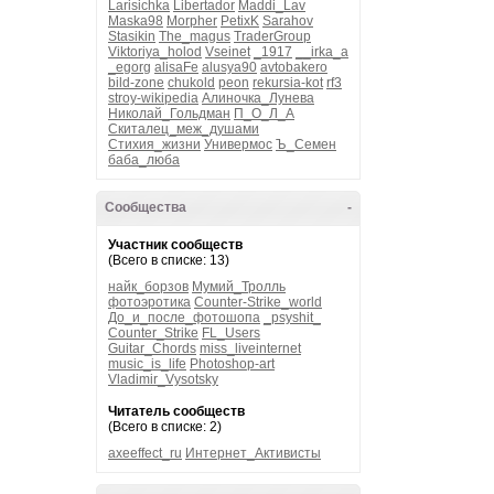
Larisichka
Libertador
Maddi_Lav
Maska98
Morpher
PetixK
Sarahov
Stasikin
The_magus
TraderGroup
Viktoriya_holod
Vseinet
_1917
__irka_a
_egorg
alisaFe
alusya90
avtobakero
bild-zone
chukold
peon
rekursia-kot
rf3
stroy-wikipedia
Алиночка_Лунева
Николай_Гольдман
П_О_Л_А
Скиталец_меж_душами
Стихия_жизни
Универмос
Ъ_Семен
баба_люба
Сообщества
-
Участник сообществ
(Всего в списке: 13)
найк_борзов
Мумий_Тролль
фотоэротика
Counter-Strike_world
До_и_после_фотошопа
_psyshit_
Counter_Strike
FL_Users
Guitar_Chords
miss_liveinternet
music_is_life
Photoshop-art
Vladimir_Vysotsky
Читатель сообществ
(Всего в списке: 2)
axeeffect_ru
Интернет_Активисты