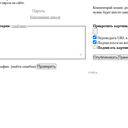
 пароль на сайте:
Комментарий можно доб
нужно будет ввести сим
Напоминание пароля
тария:
смайлики
Прикрепить картинк
Переводить URL в
Подписаться на к
Подписать карти
рафии: (найти ошибки)