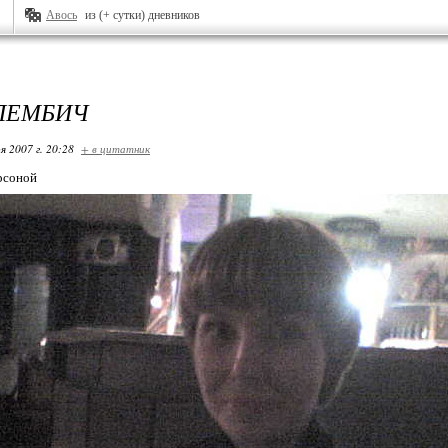
Авось
из (+ сутки) дневников
ЛЕМБИЧ
я 2007 г. 20:28
+ в цитатник
рсоной