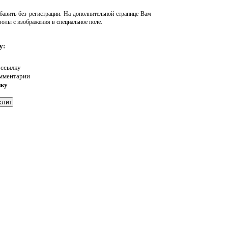
авить без регистрации. На дополнительной странице Вам
волы с изображения в специальное поле.
у:
 ссылку
омментарии
нку