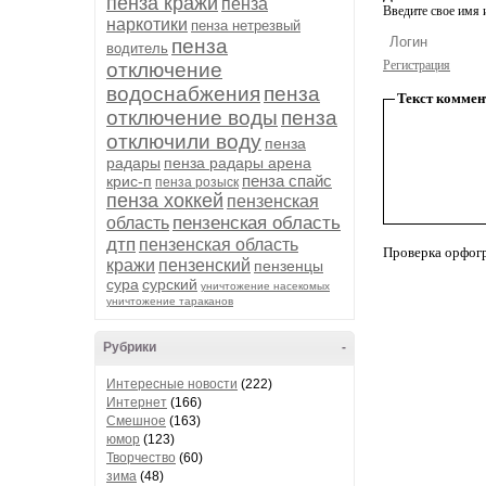
пенза кражи
пенза
Введите свое имя и
наркотики
пенза нетрезвый
пенза
водитель
Регистрация
отключение
водоснабжения
пенза
Текст коммен
отключение воды
пенза
отключили воду
пенза
радары
пенза радары арена
пенза спайс
крис-п
пенза розыск
пенза хоккей
пензенская
пензенская область
область
дтп
пензенская область
Проверка орфог
кражи
пензенский
пензенцы
сура
сурский
уничтожение насекомых
уничтожение тараканов
Рубрики
-
Интересные новости
(222)
Интернет
(166)
Смешное
(163)
юмор
(123)
Творчество
(60)
зима
(48)