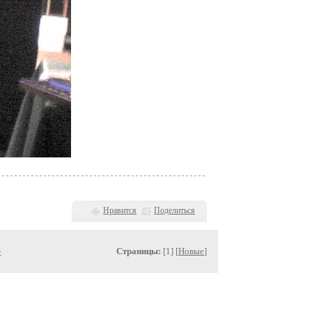
Нравится
Поделиться
»
Страницы:
[1] [
Новые
]