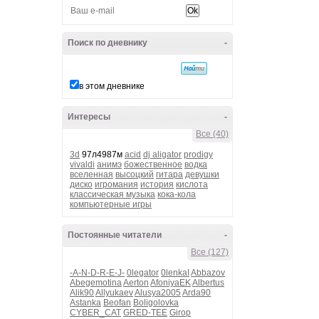
Поиск по дневнику
-
в этом дневнике
Интересы
-
Все (40)
3d
97л4987м
acid
dj aligator
prodigy
vivaldi
анимэ
божественное
водка
вселенная
высоцкий
гитара
девушки
диско
игромания
история
кислота
классическая музыка
кока-кола
компьютерные игры
Постоянные читатели
-
Все (127)
-A-N-D-R-E-J-
0legator
0lenkaI
Abbazov
Abegemotina
Aerton
AfoniyaEK
Albertus
Alik90
Allyukaev
Alusya2005
Arda90
Astanka
Beofan
Boligolovka
CYBER_CAT
GRED-TEE
Girop