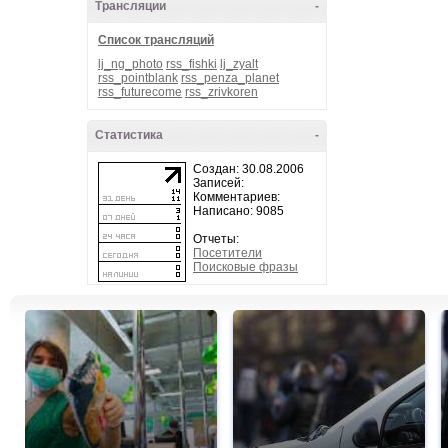
Трансляции
-
Список трансляций
lj_ng_photo
rss_fishki
lj_zyalt
rss_pointblank
rss_penza_planet
rss_futurecome
rss_zrivkoren
Статистика
-
Создан: 30.08.2006
Записей:
Комментариев:
Написано: 9085
Отчеты:
Посетители
Поисковые фразы