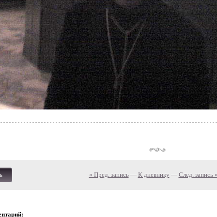
« Пред. запись
—
К дневнику
—
След. запись 
ь
ентарий: