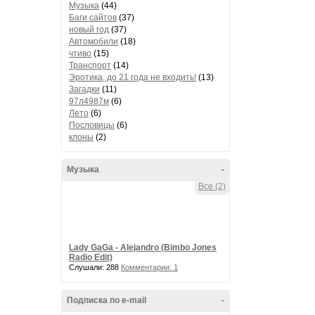
Музыка
(44)
Баги сайтов
(37)
новый год
(37)
Автомобили
(18)
чтиво
(15)
Транспорт
(14)
Эротика, до 21 года не входить!
(13)
Загадки
(11)
97л4987м
(6)
Лето
(6)
Пословицы
(6)
клоны
(2)
Музыка
-
Все (2)
Lady GaGa - Alejandro (Bimbo Jones
Radio Edit)
Слушали: 288
Комментарии: 1
Подписка по e-mail
-