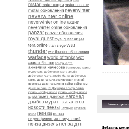
mstar
mstar акции
mstar новости
neverwinter
mstar обновления
neverwinter online
neverwinter online акции
neverwinter online обновления
panzar
panzar обновления
royal quest
royal quest акции
war
tera online
titan siege
thunder
war thunder обновления
warface
wot
world of tanks
азамат биштов
альфа карта
анжелика начесова
банковские карты
видеочаты
дебетовая карта альфа
дебетовая карта альфа банка
дебетовые
карты
дезинсекция
дезинсекция нижний
новгород
дезинсекция нн
дойки
дойки ком
игры
дойки онлайн
карта альфа банка
купить ноутбук пенза
купить ноутбук пенза
магамет дзыбов
магомед
бу
мурат тхагалегов
дзыбов
Комментироват
новости пензы
ноутбуки
ноутбуки
пенза
пенза
пенза
видеофиксация нарушений
пенза дтп
пенза дизель
Добавить комм