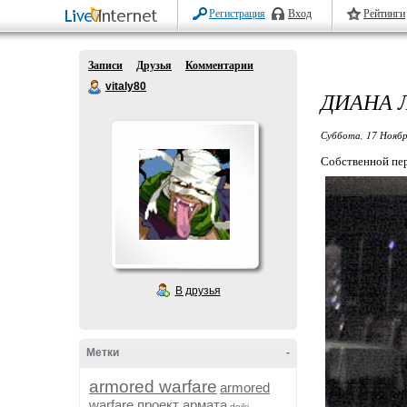
Регистрация
Вход
Рейтинги
Записи
Друзья
Комментарии
vitaly80
ДИАНА 
Суббота, 17 Ноябр
Собственной пе
В друзья
Метки
-
armored warfare
armored
warfare проект армата
dojki