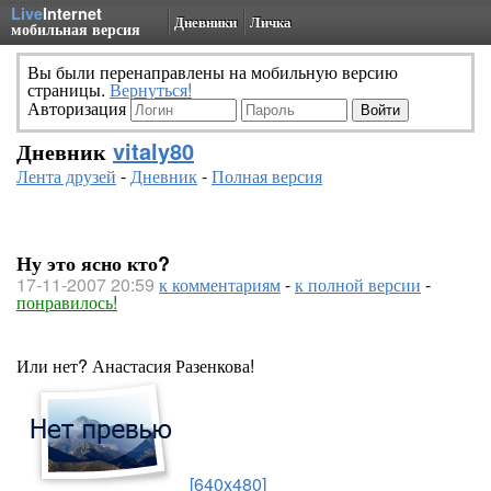
Live
Internet
Дневники
Личка
мобильная версия
Вы были перенаправлены на мобильную версию
страницы.
Вернуться!
Авторизация
Дневник
vitaly80
Лента друзей
-
Дневник
-
Полная версия
Ну это ясно кто?
17-11-2007 20:59
к комментариям
-
к полной версии
-
понравилось!
Или нет? Анастасия Разенкова!
[640x480]