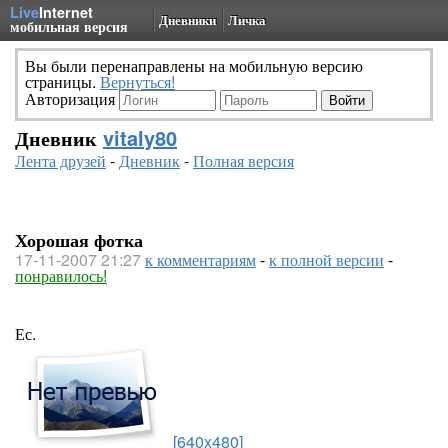
Live
Internet
Дневники
Личка
мобильная версия
Вы были перенаправлены на мобильную версию
страницы.
Вернуться!
Авторизация
Дневник
vitaly80
Лента друзей
-
Дневник
-
Полная версия
Хорошая фотка
17-11-2007 21:27
к комментариям
-
к полной версии
-
понравилось!
Ес.
[640x480]