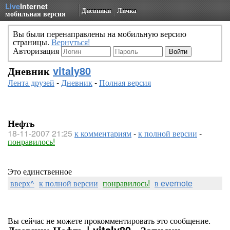
Live
Internet
Дневники
Личка
мобильная версия
Вы были перенаправлены на мобильную версию
страницы.
Вернуться!
Авторизация
Дневник
vitaly80
Лента друзей
-
Дневник
-
Полная версия
Нефть
18-11-2007 21:25
к комментариям
-
к полной версии
-
понравилось!
Это единственное
вверх^
к полной версии
понравилось!
в evernote
Вы сейчас не можете прокомментировать это сообщение.
Дневник Нефть | vitaly80 - Записки