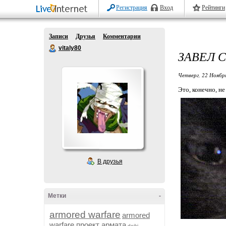
Регистрация
Вход
Рейтинги
Записи
Друзья
Комментарии
vitaly80
ЗАВЕЛ 
Четверг, 22 Ноябр
Это, конечно, не
В друзья
Метки
-
armored warfare
armored
warfare проект армата
dojki