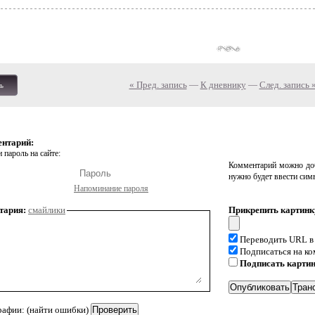
« Пред. запись
—
К дневнику
—
След. запись 
ь
ентарий:
 пароль на сайте:
Комментарий можно доб
нужно будет ввести сим
Напоминание пароля
тария:
смайлики
Прикрепить картинк
Переводить URL в
Подписаться на к
Подписать карти
рафии: (найти ошибки)