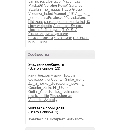
Larisichka
Libertador
Maddi_Lav
Maska98
Morpher
PetixK
Sarahov
Stasikin
The_magus
TraderGroup
Viktoriya_holod
Vseinet
_1917
__irka_a
_egorg
alisaFe
alusya90
avtobakero
bild-zone
chukold
peon
rekursia-kot
rf3
stroy-wikipedia
Алиночка_Лунева
Николай_Гольдман
П_О_Л_А
Скиталец_меж_душами
Стихия_жизни
Универмос
Ъ_Семен
баба_люба
Сообщества
-
Участник сообществ
(Всего в списке: 13)
найк_борзов
Мумий_Тролль
фотоэротика
Counter-Strike_world
До_и_после_фотошопа
_psyshit_
Counter_Strike
FL_Users
Guitar_Chords
miss_liveinternet
music_is_life
Photoshop-art
Vladimir_Vysotsky
Читатель сообществ
(Всего в списке: 2)
axeeffect_ru
Интернет_Активисты