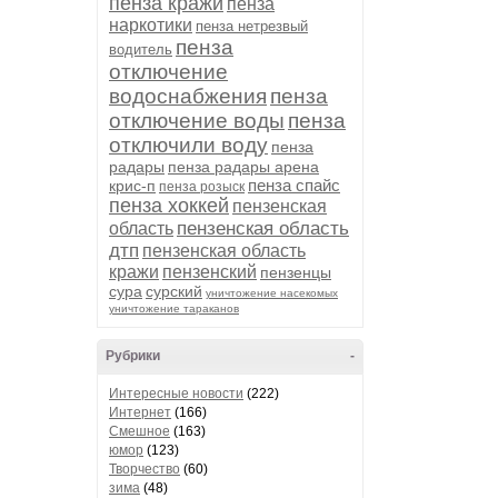
пенза кражи
пенза
наркотики
пенза нетрезвый
пенза
водитель
отключение
водоснабжения
пенза
отключение воды
пенза
отключили воду
пенза
радары
пенза радары арена
пенза спайс
крис-п
пенза розыск
пенза хоккей
пензенская
пензенская область
область
дтп
пензенская область
кражи
пензенский
пензенцы
сура
сурский
уничтожение насекомых
уничтожение тараканов
Рубрики
-
Интересные новости
(222)
Интернет
(166)
Смешное
(163)
юмор
(123)
Творчество
(60)
зима
(48)