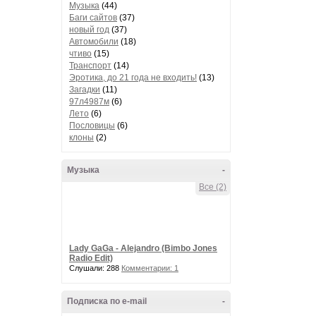
Музыка
(44)
Баги сайтов
(37)
новый год
(37)
Автомобили
(18)
чтиво
(15)
Транспорт
(14)
Эротика, до 21 года не входить!
(13)
Загадки
(11)
97л4987м
(6)
Лето
(6)
Пословицы
(6)
клоны
(2)
Музыка
-
Все (2)
Lady GaGa - Alejandro (Bimbo Jones
Radio Edit)
Слушали: 288
Комментарии: 1
Подписка по e-mail
-