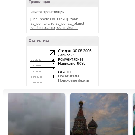
Трансляции
-
Список трансляций
lj_ng_photo
rss_fishki
lj_zyalt
rss_pointblank
rss_penza_planet
rss_futurecome
rss_zrivkoren
Статистика
-
Создан: 30.08.2006
Записей:
Комментариев:
Написано: 9085
Отчеты:
Посетители
Поисковые фразы