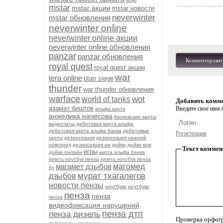
mstar
mstar акции
mstar новости
neverwinter
mstar обновления
neverwinter online
neverwinter online акции
neverwinter online обновления
panzar
panzar обновления
Комментироват
royal quest
royal quest акции
war
tera online
titan siege
thunder
war thunder обновления
warface
wot
world of tanks
Добавить комм
азамат биштов
Введите свое имя и
альфа карта
анжелика начесова
банковские карты
видеочаты
дебетовая карта альфа
дебетовая карта альфа банка
дебетовые
Регистрация
карты
дезинсекция
дезинсекция нижний
новгород
дезинсекция нн
дойки
дойки ком
Текст коммен
игры
дойки онлайн
карта альфа банка
купить ноутбук пенза
купить ноутбук пенза
магамет дзыбов
магомед
бу
мурат тхагалегов
дзыбов
новости пензы
ноутбуки
ноутбуки
пенза
пенза
пенза
видеофиксация нарушений
пенза дтп
пенза дизель
Проверка орфог