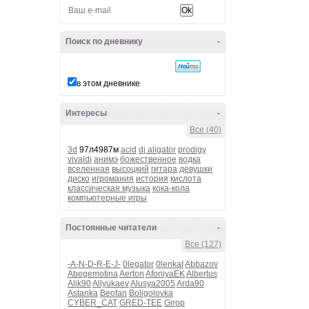
Поиск по дневнику
-
в этом дневнике
Интересы
-
Все (40)
3d
97л4987м
acid
dj aligator
prodigy
vivaldi
анимэ
божественное
водка
вселенная
высоцкий
гитара
девушки
диско
игромания
история
кислота
классическая музыка
кока-кола
компьютерные игры
Постоянные читатели
-
Все (127)
-A-N-D-R-E-J-
0legator
0lenkaI
Abbazov
Abegemotina
Aerton
AfoniyaEK
Albertus
Alik90
Allyukaev
Alusya2005
Arda90
Astanka
Beofan
Boligolovka
CYBER_CAT
GRED-TEE
Girop