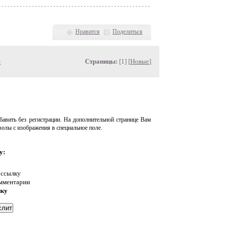
Нравится
Поделиться
»
Страницы:
[1] [
Новые
]
авить без регистрации. На дополнительной странице Вам
волы с изображения в специальное поле.
у:
 ссылку
омментарии
нку