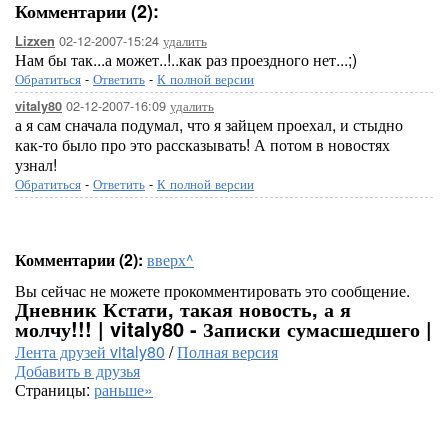
Комментарии (2):
02-12-2007-15:24
удалить
Lizxen
Нам бы так...а может..!..как раз проездного нет...;)
Обратиться
-
Ответить
-
К полной версии
02-12-2007-16:09
удалить
vitaly80
а я сам сначала подумал, что я зайцем проехал, и стыдно
как-то было про это рассказывать! А потом в новостях
узнал!
Обратиться
-
Ответить
-
К полной версии
Комментарии (2):
вверх^
Вы сейчас не можете прокомментировать это сообщение.
Дневник Кстати, такая новость, а я
молчу!!! | vitaly80 - Записки сумасшедшего |
Лента друзей vitaly80
/
Полная версия
Добавить в друзья
Страницы:
раньше»