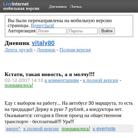
Live
Internet
Дневники
Личка
мобильная версия
Вы были перенаправлены на мобильную версию
страницы.
Вернуться!
Авторизация
Дневник
vitaly80
Лента друзей
-
Дневник
-
Полная версия
Кстати, такая новость, а я молчу!!!
02-12-2007 14:10
к комментариям
-
к полной версии
-
понравилось!
Еду с выборов на работу... На автобусе 30 маршрута, то есть
на тридцадке! Держу в руке 7 рублей, а кондуктора нет.
Оказывается: сегодня в Пензе проезд на общественном
транспорте - бесплатный!!! Ура!!!
вверх^
к полной версии
понравилось!
в evernote