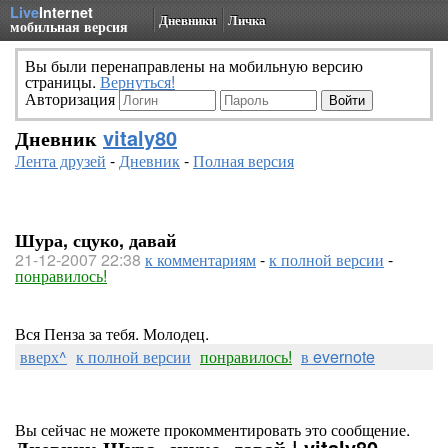
Live
Internet
Дневники
Личка
мобильная версия
Вы были перенаправлены на мобильную версию
страницы.
Вернуться!
Авторизация
Дневник
vitaly80
Лента друзей
-
Дневник
-
Полная версия
Шура, сцуко, давай
21-12-2007 22:38
к комментариям
-
к полной версии
-
понравилось!
Вся Пенза за тебя. Молодец.
вверх^
к полной версии
понравилось!
в evernote
Вы сейчас не можете прокомментировать это сообщение.
Дневник Шура, сцуко, давай | vitaly80 -