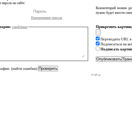
 пароль на сайте:
Комментарий можно доб
нужно будет ввести сим
Напоминание пароля
тария:
смайлики
Прикрепить картинк
Переводить URL в
Подписаться на к
Подписать карти
рафии: (найти ошибки)