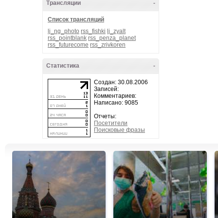
Трансляции
-
Список трансляций
lj_ng_photo
rss_fishki
lj_zyalt
rss_pointblank
rss_penza_planet
rss_futurecome
rss_zrivkoren
Статистика
-
Создан: 30.08.2006
Записей:
Комментариев:
Написано: 9085
Отчеты:
Посетители
Поисковые фразы