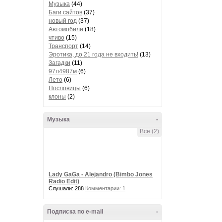
Музыка
(44)
Баги сайтов
(37)
новый год
(37)
Автомобили
(18)
чтиво
(15)
Транспорт
(14)
Эротика, до 21 года не входить!
(13)
Загадки
(11)
97л4987м
(6)
Лето
(6)
Пословицы
(6)
клоны
(2)
Музыка
-
Все (2)
Lady GaGa - Alejandro (Bimbo Jones
Radio Edit)
Слушали: 288
Комментарии: 1
Подписка по e-mail
-