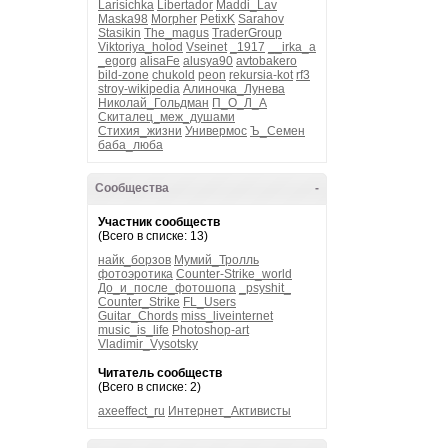
Larisichka
Libertador
Maddi_Lav
Maska98
Morpher
PetixK
Sarahov
Stasikin
The_magus
TraderGroup
Viktoriya_holod
Vseinet
_1917
__irka_a
_egorg
alisaFe
alusya90
avtobakero
bild-zone
chukold
peon
rekursia-kot
rf3
stroy-wikipedia
Алиночка_Лунева
Николай_Гольдман
П_О_Л_А
Скиталец_меж_душами
Стихия_жизни
Универмос
Ъ_Семен
баба_люба
Сообщества
-
Участник сообществ
(Всего в списке: 13)
найк_борзов
Мумий_Тролль
фотоэротика
Counter-Strike_world
До_и_после_фотошопа
_psyshit_
Counter_Strike
FL_Users
Guitar_Chords
miss_liveinternet
music_is_life
Photoshop-art
Vladimir_Vysotsky
Читатель сообществ
(Всего в списке: 2)
axeeffect_ru
Интернет_Активисты