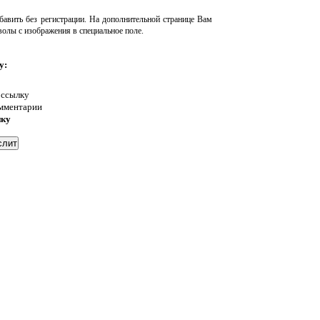
авить без регистрации. На дополнительной странице Вам
волы с изображения в специальное поле.
у:
 ссылку
омментарии
нку