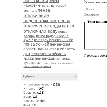
пенза кражи
пенза
Введите свое имя и
наркотики
пенза нетрезвый
пенза
водитель
Регистрация
отключение
водоснабжения
пенза
Текст коммен
отключение воды
пенза
отключили воду
пенза
радары
пенза радары арена
пенза спайс
крис-п
пенза розыск
пенза хоккей
пензенская
пензенская область
область
дтп
пензенская область
Проверка орфог
кражи
пензенский
пензенцы
сура
сурский
уничтожение насекомых
уничтожение тараканов
Рубрики
-
Интересные новости
(222)
Интернет
(166)
Смешное
(163)
юмор
(123)
Творчество
(60)
зима
(48)