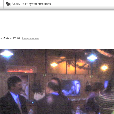
Авось
из (+ сутки) дневников
ря 2007 г. 19:40
+ в цитатник