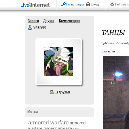
Регистрация
Вход
Рейтинги
Записи
Друзья
Комментарии
vitaly80
ТАНЦЫ
Суббота, 22 Декаб
Скукота
В друзья
Метки
-
armored warfare
armored
warfare проект армата
dojki