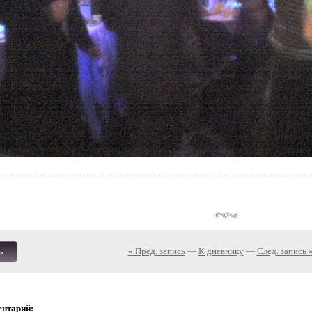
« Пред. запись
—
К дневнику
—
След. запись 
ь
ентарий: