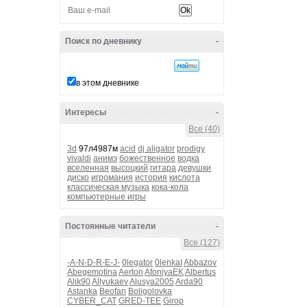
Поиск по дневнику
-
в этом дневнике
Интересы
-
Все (40)
3d
97л4987м
acid
dj aligator
prodigy
vivaldi
анимэ
божественное
водка
вселенная
высоцкий
гитара
девушки
диско
игромания
история
кислота
классическая музыка
кока-кола
компьютерные игры
Постоянные читатели
-
Все (127)
-A-N-D-R-E-J-
0legator
0lenkaI
Abbazov
Abegemotina
Aerton
AfoniyaEK
Albertus
Alik90
Allyukaev
Alusya2005
Arda90
Astanka
Beofan
Boligolovka
CYBER_CAT
GRED-TEE
Girop