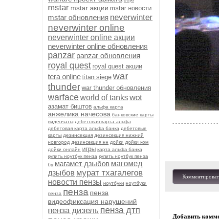
mstar
mstar акции
mstar новости
neverwinter
mstar обновления
neverwinter online
neverwinter online акции
neverwinter online обновления
panzar
panzar обновления
royal quest
royal quest акции
war
tera online
titan siege
thunder
war thunder обновления
warface
wot
world of tanks
азамат биштов
альфа карта
анжелика начесова
банковские карты
видеочаты
дебетовая карта альфа
дебетовая карта альфа банка
дебетовые
карты
дезинсекция
дезинсекция нижний
новгород
дезинсекция нн
дойки
дойки ком
игры
дойки онлайн
карта альфа банка
купить ноутбук пенза
купить ноутбук пенза
магамет дзыбов
магомед
бу
мурат тхагалегов
дзыбов
Комментироват
новости пензы
ноутбуки
ноутбуки
пенза
пенза
пенза
видеофиксация нарушений
пенза дтп
пенза дизель
Добавить комм