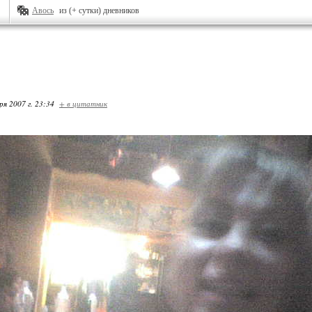
Авось
из (+ сутки) дневников
ря 2007 г. 23:34
+ в цитатник