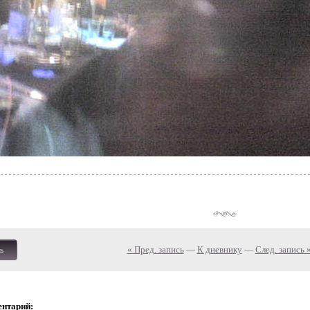
« Пред. запись
—
К дневнику
—
След. запись 
ь
ентарий: