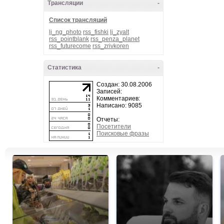
Трансляции
-
Список трансляций
lj_ng_photo
rss_fishki
lj_zyalt
rss_pointblank
rss_penza_planet
rss_futurecome
rss_zrivkoren
Статистика
-
Создан: 30.08.2006
Записей:
Комментариев:
Написано: 9085
Отчеты:
Посетители
Поисковые фразы