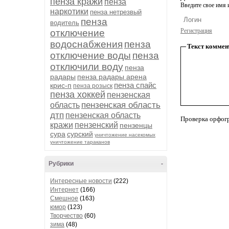
пенза кражи
пенза
Введите свое имя и
наркотики
пенза нетрезвый
пенза
водитель
Регистрация
отключение
водоснабжения
пенза
Текст коммен
отключение воды
пенза
отключили воду
пенза
радары
пенза радары арена
пенза спайс
крис-п
пенза розыск
пенза хоккей
пензенская
пензенская область
область
дтп
пензенская область
Проверка орфог
кражи
пензенский
пензенцы
сура
сурский
уничтожение насекомых
уничтожение тараканов
Рубрики
-
Интересные новости
(222)
Интернет
(166)
Смешное
(163)
юмор
(123)
Творчество
(60)
зима
(48)