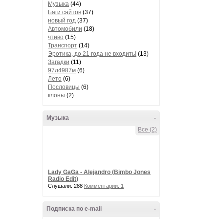
Музыка
(44)
Баги сайтов
(37)
новый год
(37)
Автомобили
(18)
чтиво
(15)
Транспорт
(14)
Эротика, до 21 года не входить!
(13)
Загадки
(11)
97л4987м
(6)
Лето
(6)
Пословицы
(6)
клоны
(2)
Музыка
-
Все (2)
Lady GaGa - Alejandro (Bimbo Jones
Radio Edit)
Слушали: 288
Комментарии: 1
Подписка по e-mail
-