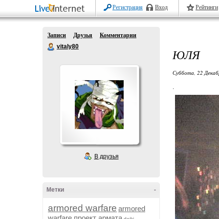
Регистрация
Вход
Рейтинги
Записи
Друзья
Комментарии
vitaly80
ЮЛЯ
Суббота, 22 Декаб
.
В друзья
Метки
-
armored warfare
armored
warfare проект армата
dojki