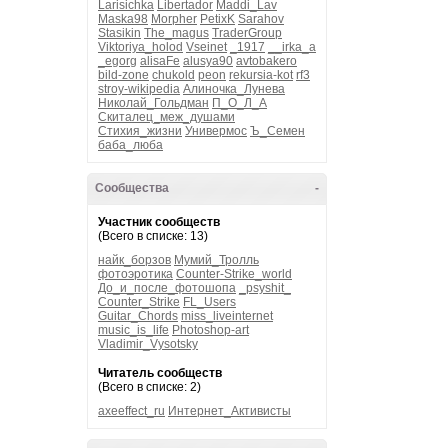
Larisichka
Libertador
Maddi_Lav
Maska98
Morpher
PetixK
Sarahov
Stasikin
The_magus
TraderGroup
Viktoriya_holod
Vseinet
_1917
__irka_a
_egorg
alisaFe
alusya90
avtobakero
bild-zone
chukold
peon
rekursia-kot
rf3
stroy-wikipedia
Алиночка_Лунева
Николай_Гольдман
П_О_Л_А
Скиталец_меж_душами
Стихия_жизни
Универмос
Ъ_Семен
баба_люба
Сообщества
-
Участник сообществ
(Всего в списке: 13)
найк_борзов
Мумий_Тролль
фотоэротика
Counter-Strike_world
До_и_после_фотошопа
_psyshit_
Counter_Strike
FL_Users
Guitar_Chords
miss_liveinternet
music_is_life
Photoshop-art
Vladimir_Vysotsky
Читатель сообществ
(Всего в списке: 2)
axeeffect_ru
Интернет_Активисты