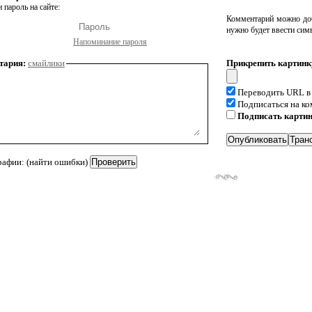
 пароль на сайте:
Комментарий можно доб
нужно будет ввести сим
Напоминание пароля
тария:
смайлики
Прикрепить картинк
Переводить URL в
Подписаться на к
Подписать карти
рафии: (найти ошибки)