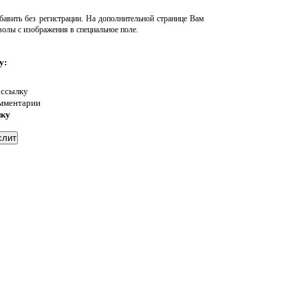
авить без регистрации. На дополнительной странице Вам
волы с изображения в специальное поле.
у:
 ссылку
омментарии
нку