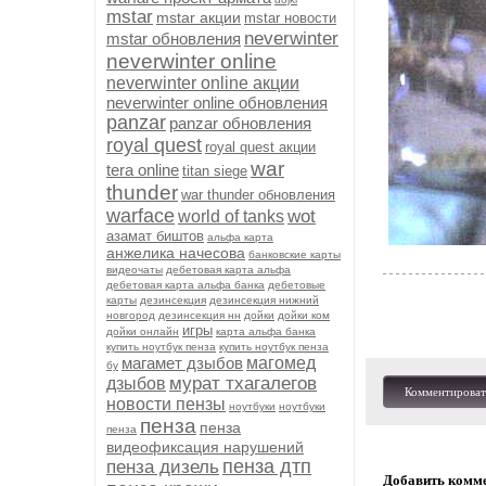
mstar
mstar акции
mstar новости
neverwinter
mstar обновления
neverwinter online
neverwinter online акции
neverwinter online обновления
panzar
panzar обновления
royal quest
royal quest акции
war
tera online
titan siege
thunder
war thunder обновления
warface
wot
world of tanks
азамат биштов
альфа карта
анжелика начесова
банковские карты
видеочаты
дебетовая карта альфа
дебетовая карта альфа банка
дебетовые
карты
дезинсекция
дезинсекция нижний
новгород
дезинсекция нн
дойки
дойки ком
игры
дойки онлайн
карта альфа банка
купить ноутбук пенза
купить ноутбук пенза
магамет дзыбов
магомед
бу
мурат тхагалегов
дзыбов
Комментироват
новости пензы
ноутбуки
ноутбуки
пенза
пенза
пенза
видеофиксация нарушений
пенза дтп
пенза дизель
Добавить комм