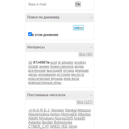
Поиск по дневнику
-
в этом дневнике
Интересы
-
Все (40)
3d
97л4987м
acid
dj aligator
prodigy
vivaldi
анимэ
божественное
водка
вселенная
высоцкий
гитара
девушки
диско
игромания
история
кислота
классическая музыка
кока-кола
компьютерные игры
Постоянные читатели
-
Все (127)
-A-N-D-R-E-J-
0legator
0lenkaI
Abbazov
Abegemotina
Aerton
AfoniyaEK
Albertus
Alik90
Allyukaev
Alusya2005
Arda90
Astanka
Beofan
Boligolovka
CYBER_CAT
GRED-TEE
Girop