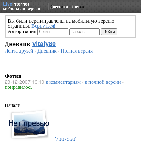
Live
Internet
Дневники
Личка
мобильная версия
Вы были перенаправлены на мобильную версию
страницы.
Вернуться!
Авторизация
Дневник
vitaly80
Лента друзей
-
Дневник
-
Полная версия
Фотки
23-12-2007 13:10
к комментариям
-
к полной версии
-
понравилось!
Начали
[700x560]