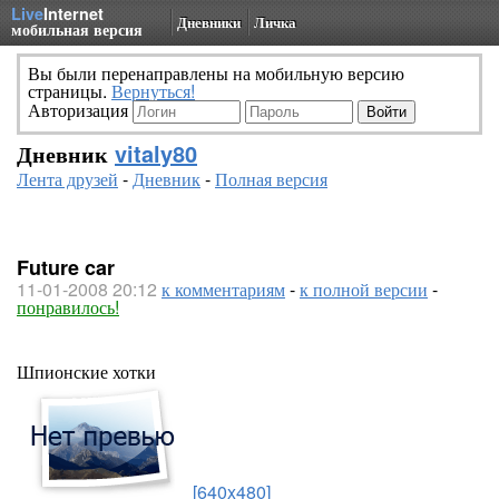
Live
Internet
Дневники
Личка
мобильная версия
Вы были перенаправлены на мобильную версию
страницы.
Вернуться!
Авторизация
Дневник
vitaly80
Лента друзей
-
Дневник
-
Полная версия
Future car
11-01-2008 20:12
к комментариям
-
к полной версии
-
понравилось!
Шпионские хотки
[640x480]