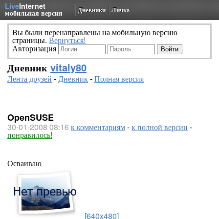
Live
Internet
Дневники
Личка
мобильная версия
Вы были перенаправлены на мобильную версию
страницы.
Вернуться!
Авторизация
Дневник
vitaly80
Лента друзей
-
Дневник
-
Полная версия
OpenSUSE
30-01-2008 08:16
к комментариям
-
к полной версии
-
понравилось!
Осваиваю
[640x480]