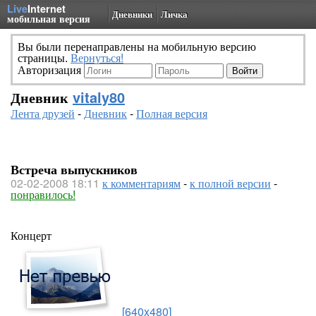
Live
Internet
Дневники
Личка
мобильная версия
Вы были перенаправлены на мобильную версию
страницы.
Вернуться!
Авторизация
Дневник
vitaly80
Лента друзей
-
Дневник
-
Полная версия
Встреча выпускников
02-02-2008 18:11
к комментариям
-
к полной версии
-
понравилось!
Концерт
[640x480]