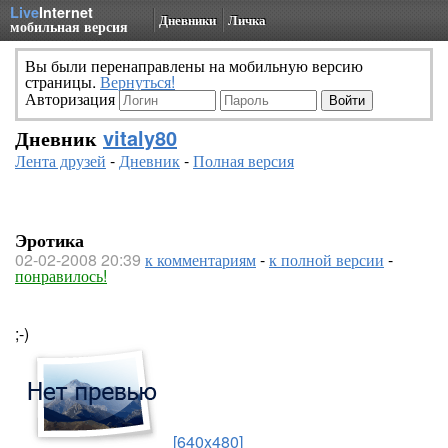
Live
Internet
Дневники
Личка
мобильная версия
Вы были перенаправлены на мобильную версию
страницы.
Вернуться!
Авторизация
Дневник
vitaly80
Лента друзей
-
Дневник
-
Полная версия
Эротика
02-02-2008 20:39
к комментариям
-
к полной версии
-
понравилось!
;-)
[640x480]